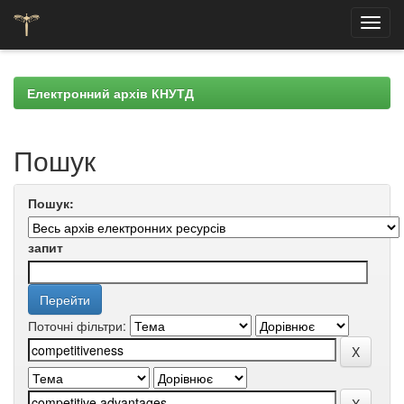
Skip
navigation
Електронний архів КНУТД
Пошук
Пошук:
запит
Поточні фільтри: