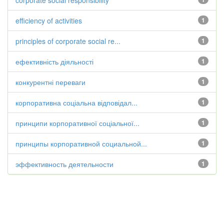
corporate social responsibility
efficiency of activities
1
principles of corporate social re...
1
ефективність діяльності
1
конкурентні переваги
1
корпоративна соціальна відповідал...
1
принципи корпоративної соціальної...
1
принципы корпоративной социальной...
1
эффективность деятельности
1