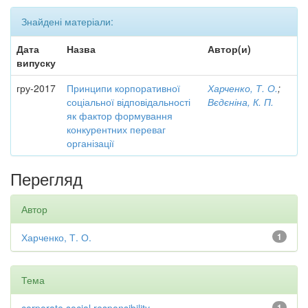
Знайдені матеріали:
Дата
Назва
Автор(и)
випуску
гру-2017
Принципи корпоративної
Харченко, Т. О.
;
соціальної відповідальності
Вєдєніна, К. П.
як фактор формування
конкурентних переваг
організації
Перегляд
Автор
Харченко, Т. О.
1
Тема
1