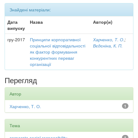
Знайдені матеріали:
Дата
Назва
Автор(и)
випуску
гру-2017
Принципи корпоративної
Харченко, Т. О.
;
соціальної відповідальності
Вєдєніна, К. П.
як фактор формування
конкурентних переваг
організації
Перегляд
Автор
Харченко, Т. О.
1
Тема
1