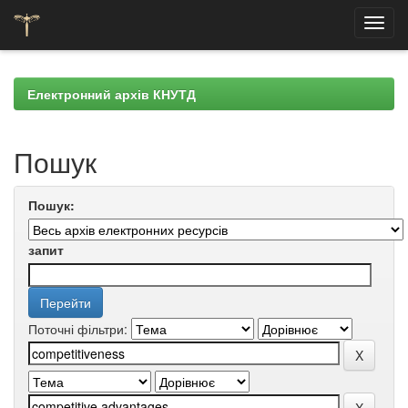
Skip
navigation
Електронний архів КНУТД
Пошук
Пошук:
запит
Поточні фільтри: