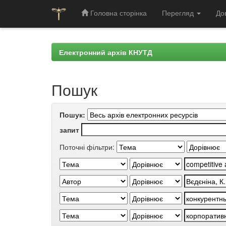
Головна сторінка
Перегляд
До
Skip
navigation
Електронний архів КНУТД
Пошук
Пошук:
запит
Поточні фільтри: