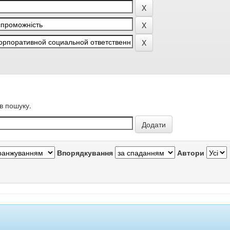
в пошуку.
Впорядкування
Автори