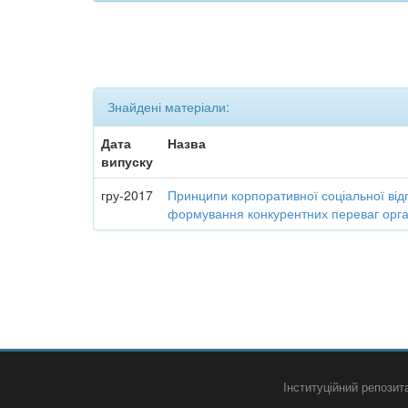
Знайдені матеріали:
Дата
Назва
випуску
гру-2017
Принципи корпоративної соціальної від
формування конкурентних переваг орган
Інституційний репози