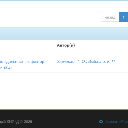
назад
1
Автор(и)
повідальності як фактор
Харченко, Т. О.
;
Вєдєніна, К. П.
ізації
тарій КНУТД © 2026
Зворотний зв