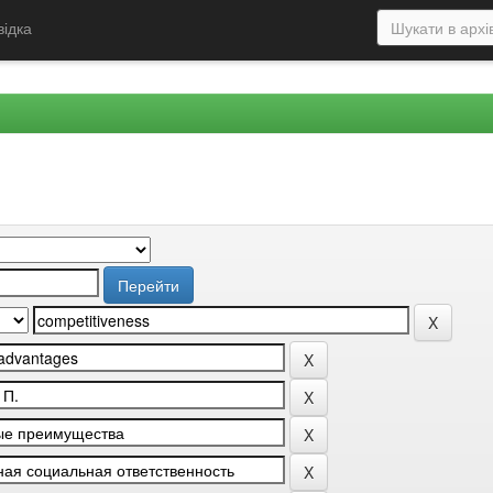
відка