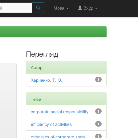
Мова
Вхід:
Перегляд
Автор
Харченко, Т. О.
1
Тема
corporate social responsibility
1
efficiency of activities
1
principles of corporate social
1