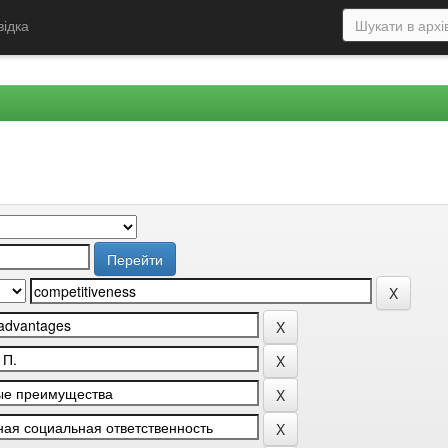
відка