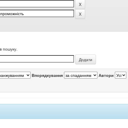
в пошуку.
Впорядкування
Автори