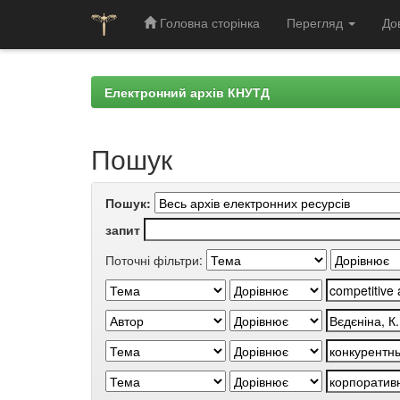
Головна сторінка
Перегляд
До
Skip
navigation
Електронний архів КНУТД
Пошук
Пошук:
запит
Поточні фільтри: