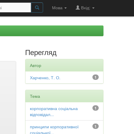
Мова
Вхід:
Перегляд
Автор
Харченко, Т. О.
1
Тема
корпоративна соціальна
1
відповідал...
принципи корпоративної
1
соціальної...