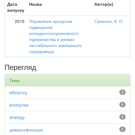
Дата
Назва
Автор(и)
випуску
2019
Управління процесом
Сірченко, К. О.
підвищення
конкурентоспроможності
підприємства в умовах
нестабільного зовнішнього
середовища
Перегляд
Тема
efficiency
1
enterprise
1
strategy
1
диверсификация
1