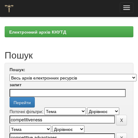
Skip
navigation
Електронний архів КНУТД
Пошук
Пошук:
запит
Поточні фільтри: