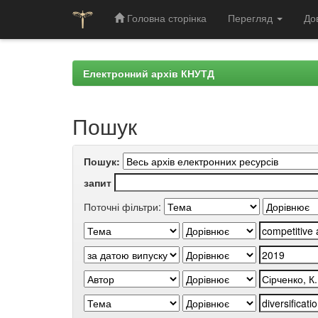
Головна сторінка
Перегляд
До
Skip
navigation
Електронний архів КНУТД
Пошук
Пошук:
запит
Поточні фільтри: