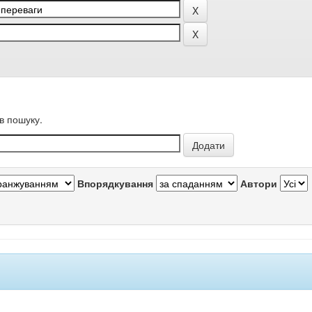
в пошуку.
Впорядкування
Автори