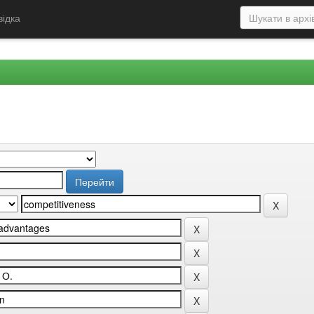
відка