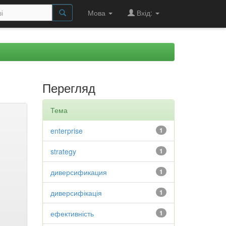
Мова
Вхід:
Перегляд
Тема
enterprise
1
strategy
1
диверсификация
1
диверсифікація
1
ефективність
1