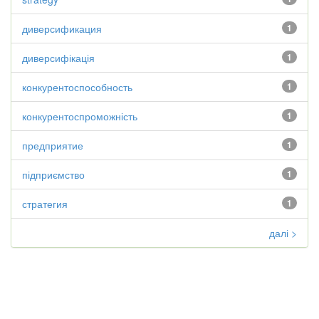
диверсификация
1
диверсифікація
1
конкурентоспособность
1
конкурентоспроможність
1
предприятие
1
підприємство
1
стратегия
1
далі >