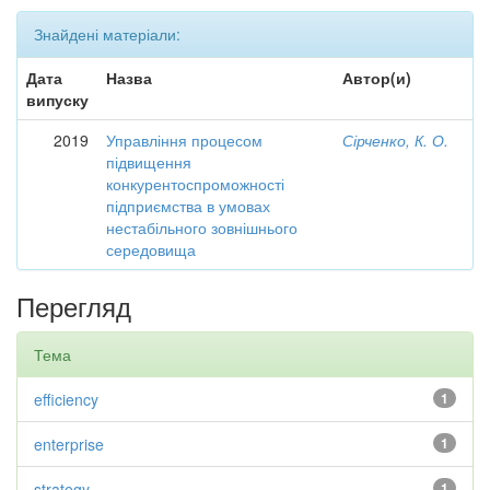
Знайдені матеріали:
Дата
Назва
Автор(и)
випуску
2019
Управління процесом
Сірченко, К. О.
підвищення
конкурентоспроможності
підприємства в умовах
нестабільного зовнішнього
середовища
Перегляд
Тема
efficiency
1
enterprise
1
strategy
1