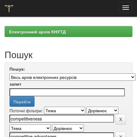
Skip
navigation
Електронний архів КНУТД
Пошук
Пошук:
запит
Поточні фільтри: