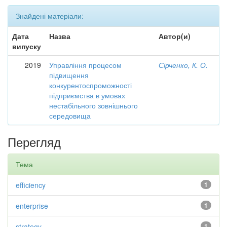
Знайдені матеріали:
Дата
Назва
Автор(и)
випуску
2019
Управління процесом
Сірченко, К. О.
підвищення
конкурентоспроможності
підприємства в умовах
нестабільного зовнішнього
середовища
Перегляд
Тема
efficiency
1
enterprise
1
strategy
1