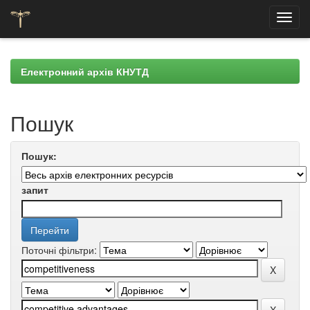
Skip
navigation
Електронний архів КНУТД
Пошук
Пошук:
запит
Поточні фільтри: