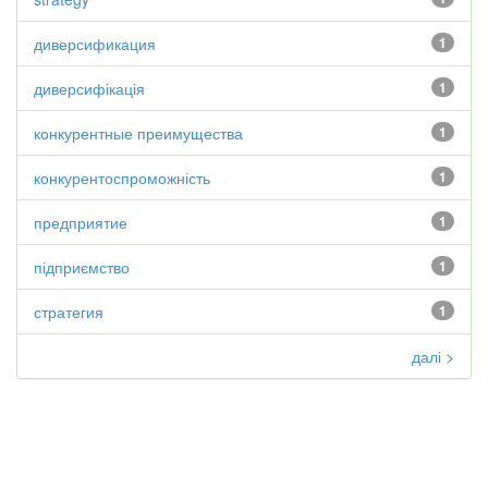
диверсификация
1
диверсифікація
1
конкурентные преимущества
1
конкурентоспроможність
1
предприятие
1
підприємство
1
стратегия
1
далі >