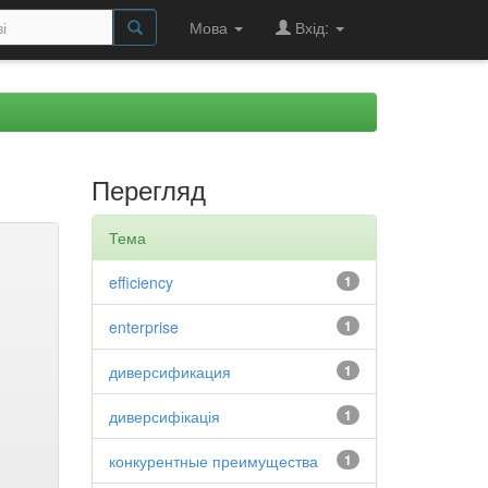
Мова
Вхід:
Перегляд
Тема
efficiency
1
enterprise
1
диверсификация
1
диверсифікація
1
конкурентные преимущества
1