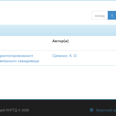
назад
1
Автор(и)
урентоспроможності
Сірченко, К. О.
зовнішнього середовища
тарій КНУТД © 2026
Зворотний зв