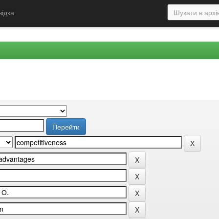
відка