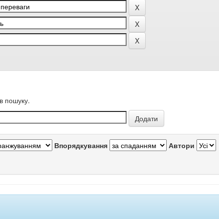
в пошуку.
Впорядкування
Автори