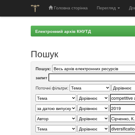
Головна сторінка
Перегляд
До
Skip
navigation
Електронний архів КНУТД
Пошук
Пошук:
запит
Поточні фільтри: