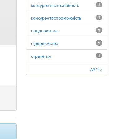
конкурентоспособность
1
конкурентоспроможність
1
предприятие
1
підприємство
1
стратегия
1
далі >