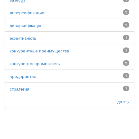
диверсификация
1
диверсифікація
1
ефективність
1
конкурентные преимущества
1
конкурентоспроможність
1
предприятие
1
стратегия
1
далі >