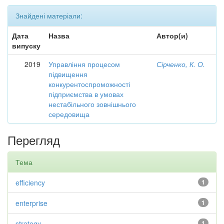
Знайдені матеріали:
Дата
Назва
Автор(и)
випуску
2019
Управління процесом
Сірченко, К. О.
підвищення
конкурентоспроможності
підприємства в умовах
нестабільного зовнішнього
середовища
Перегляд
Тема
efficiency
1
enterprise
1
strategy
1