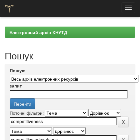
Skip
navigation
Електронний архів КНУТД
Пошук
Пошук:
запит
Поточні фільтри: