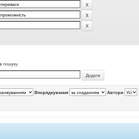
в пошуку.
Впорядкування
Автори