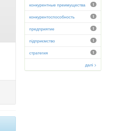
конкурентные преимущества
1
конкурентоспособность
1
предприятие
1
підприємство
1
стратегия
1
далі >