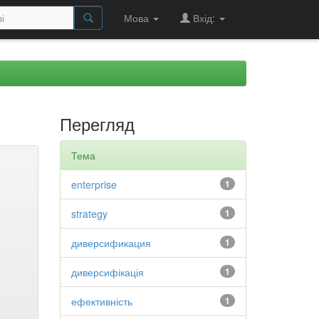
Мова
Вхід:
Перегляд
Тема
enterprise
1
strategy
1
диверсификация
1
диверсифікація
1
ефективність
1