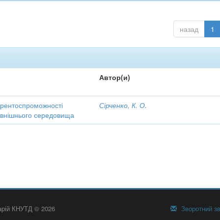
назад
1
Автор(и)
урентоспроможності
Сірченко, К. О.
зовнішнього середовища
тарій КНУТД © 2026
Зворотний зв