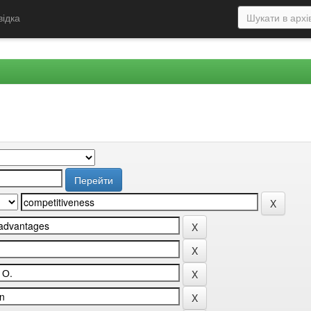
відка