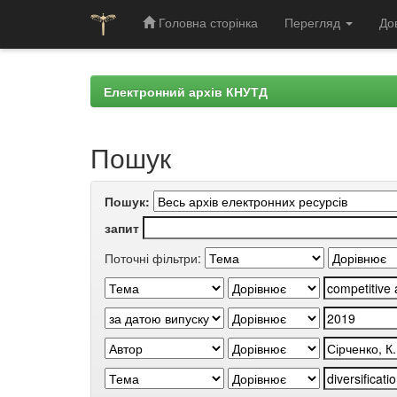
Головна сторінка
Перегляд
До
Skip
navigation
Електронний архів КНУТД
Пошук
Пошук:
запит
Поточні фільтри: