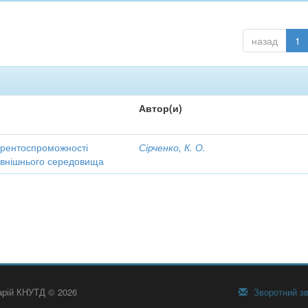
назад
1
Автор(и)
урентоспроможності
Сірченко, К. О.
зовнішнього середовища
тарій КНУТД © 2026
Зворотний зв