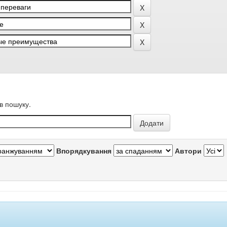
в пошуку.
Впорядкування
Автори