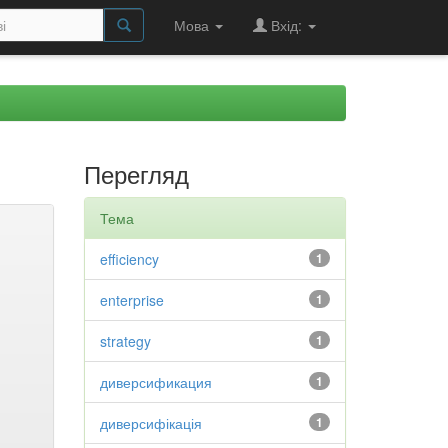
Мова
Вхід:
Перегляд
Тема
efficiency
1
enterprise
1
strategy
1
диверсификация
1
диверсифікація
1