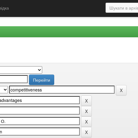
відка