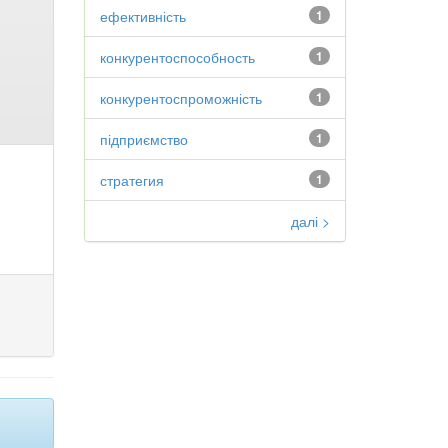
ефективність
1
конкурентоспособность
1
конкурентоспроможність
1
підприємство
1
стратегия
1
далі >