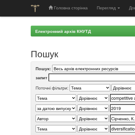
Головна сторінка
Перегляд
До
Skip
navigation
Електронний архів КНУТД
Пошук
Пошук:
запит
Поточні фільтри: