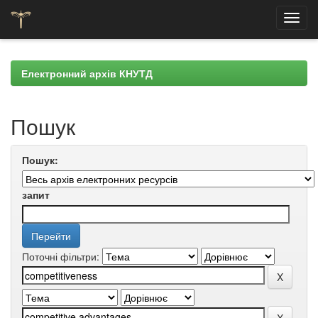
Skip
navigation
Електронний архів КНУТД
Пошук
Пошук:
запит
Поточні фільтри: