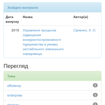
Знайдені матеріали:
Дата
Назва
Автор(и)
випуску
2019
Управління процесом
Сірченко, К. О.
підвищення
конкурентоспроможності
підприємства в умовах
нестабільного зовнішнього
середовища
Перегляд
Тема
efficiency
1
enterprise
1
strategy
1