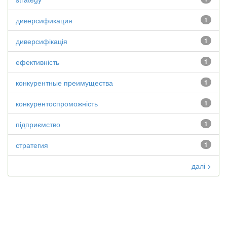
диверсификация
1
диверсифікація
1
ефективність
1
конкурентные преимущества
1
конкурентоспроможність
1
підприємство
1
стратегия
1
далі >