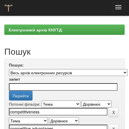
Skip
navigation
Електронний архів КНУТД
Пошук
Пошук:
запит
Поточні фільтри: