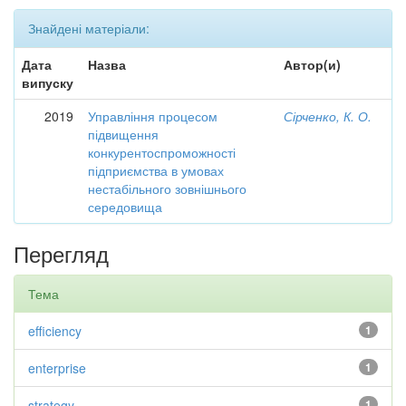
Знайдені матеріали:
Дата
Назва
Автор(и)
випуску
2019
Управління процесом
Сірченко, К. О.
підвищення
конкурентоспроможності
підприємства в умовах
нестабільного зовнішнього
середовища
Перегляд
Тема
efficiency
1
enterprise
1
strategy
1