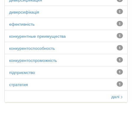
диверсифікація
1
ефективність
1
конкурентные преимущества
1
конкурентоспособность
1
конкурентоспроможність
1
підприємство
1
стратегия
1
далі >