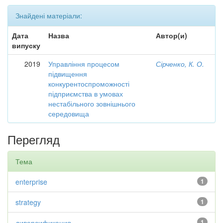
Знайдені матеріали:
Дата
Назва
Автор(и)
випуску
2019
Управління процесом
Сірченко, К. О.
підвищення
конкурентоспроможності
підприємства в умовах
нестабільного зовнішнього
середовища
Перегляд
Тема
enterprise
1
strategy
1
диверсификация
1