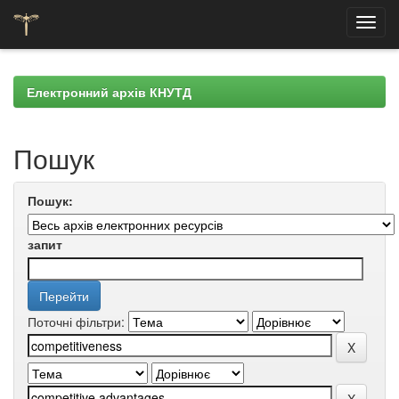
Skip
navigation
Електронний архів КНУТД
Пошук
Пошук:
запит
Поточні фільтри: