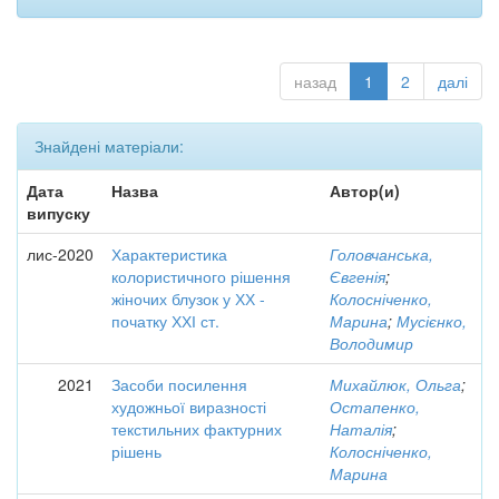
назад
1
2
далі
Знайдені матеріали:
Дата
Назва
Автор(и)
випуску
лис-2020
Характеристика
Головчанська,
колористичного рішення
Євгенія
;
жіночих блузок у ХХ -
Колосніченко,
початку ХХІ ст.
Марина
;
Мусієнко,
Володимир
2021
Засоби посилення
Михайлюк, Ольга
;
художньої виразності
Остапенко,
текстильних фактурних
Наталія
;
рішень
Колосніченко,
Марина