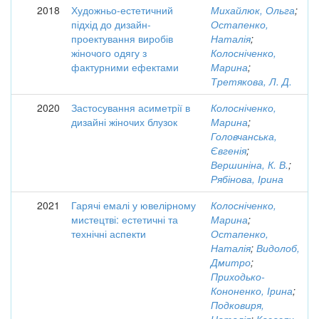
2018
Художньо-естетичний
Михайлюк, Ольга
;
підхід до дизайн-
Остапенко,
проектування виробів
Наталія
;
жіночого одягу з
Колосніченко,
фактурними ефектами
Марина
;
Третякова, Л. Д.
2020
Застосування асиметрії в
Колосніченко,
дизайні жіночих блузок
Марина
;
Головчанська,
Євгенія
;
Вершиніна, К. В.
;
Рябінова, Ірина
2021
Гарячі емалі у ювелірному
Колосніченко,
мистецтві: естетичні та
Марина
;
технічні аспекти
Остапенко,
Наталія
;
Видолоб,
Дмитро
;
Приходько-
Кононенко, Ірина
;
Подковиря,