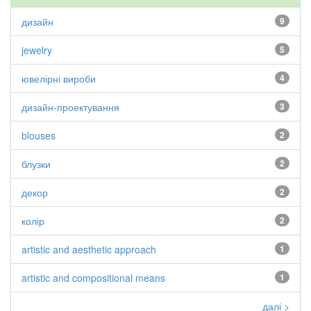
дизайн
9
jewelry
5
ювелірні вироби
4
дизайн-проектування
3
blouses
2
блузки
2
декор
2
колір
2
artistic and aesthetic approach
1
artistic and compositional means
1
далі >