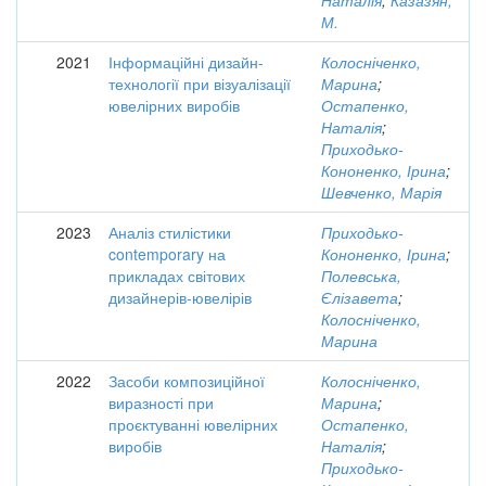
Наталія
;
Казазян,
М.
2021
Інформаційні дизайн-
Колосніченко,
технології при візуалізації
Марина
;
ювелірних виробів
Остапенко,
Наталія
;
Приходько-
Кононенко, Ірина
;
Шевченко, Марія
2023
Аналіз стилістики
Приходько-
contemporary на
Кононенко, Ірина
;
прикладах світових
Полевська,
дизайнерів-ювелірів
Єлізавета
;
Колосніченко,
Марина
2022
Засоби композиційної
Колосніченко,
виразності при
Марина
;
проєктуванні ювелірних
Остапенко,
виробів
Наталія
;
Приходько-