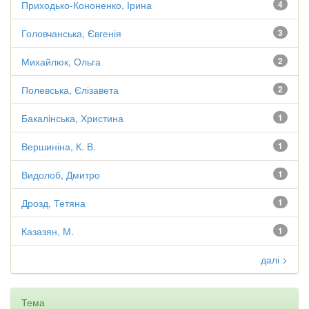
Приходько-Кононенко, Ірина
4
Головчанська, Євгенія
3
Михайлюк, Ольга
2
Полевська, Єлізавета
2
Бакалінська, Христина
1
Вершиніна, К. В.
1
Видолоб, Дмитро
1
Дрозд, Тетяна
1
Казазян, М.
1
далі >
Тема