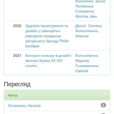
Кононенко, Ірина
;
Полевська,
Єлізавета
;
Фролов, Іван
2022
Художнє проєктування та
Дрозд, Тетяна
;
дизайн у самоцвітно-
Колосніченко,
ювелірних прикрасах
Марина
авторського бренду Pavlin
boutique
2021
Контраст кольору в дизайні
Колосніченко,
жіночих блузок ХХ-ХХІ
Марина
;
століть
Головчанська,
Євгенія
Перегляд
Автор
Остапенко, Наталія
5