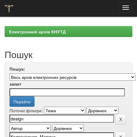
Skip
navigation
Електронний архів КНУТД
Пошук
Пошук:
запит
Поточні фільтри: