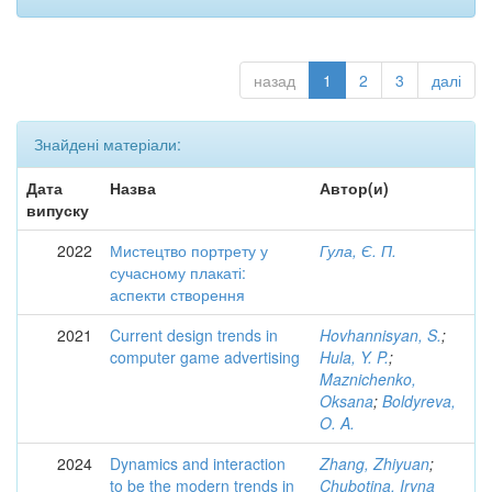
назад
1
2
3
далі
Знайдені матеріали:
Дата
Назва
Автор(и)
випуску
2022
Мистецтво портрету у
Гула, Є. П.
сучасному плакаті:
аспекти створення
2021
Current design trends in
Hovhannisyan, S.
;
computer game advertising
Hula, Y. P.
;
Maznichenko,
Oksana
;
Boldyreva,
O. A.
2024
Dynamics and interaction
Zhang, Zhiyuan
;
to be the modern trends in
Chubotina, Iryna