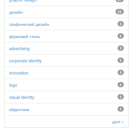
дизайн
22
графический дизайн
5
фірмовий стиль
4
advertising
3
corporate identity
3
innovation
3
logo
3
visual identity
3
айдентика
3
далі >