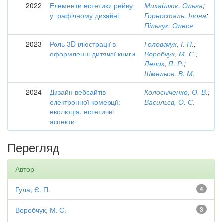
2022
Елементи естетики рейву
Михайлюк, Ольга
;
у графічному дизайні
Горносталь, Ілона
;
Пільгук, Олеся
2023
Роль 3D ілюстрації в
Головачук, І. П.
;
оформленні дитячої книги
Воробчук, М. С.
;
Лелик, Я. Р.
;
Шмельов, В. М.
2024
Дизайн вебсайтів
Колосніченко, О. В.
;
електронної комерції:
Васильєв, О. С.
еволюція, естетичні
аспекти
Перегляд
Автор
Гула, Є. П.
4
Воробчук, М. С.
3