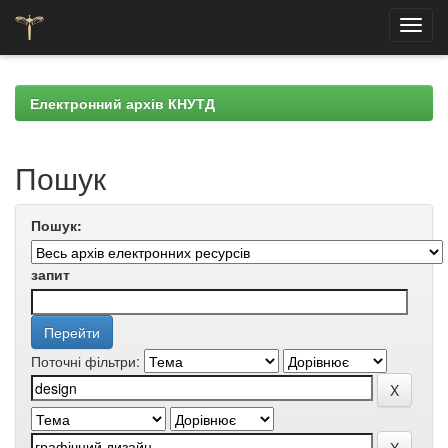
Skip
navigation
Електронний архів КНУТД
Пошук
Пошук:
запит
Поточні фільтри: