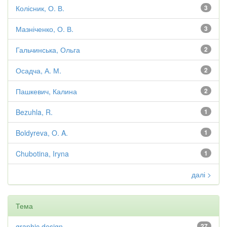
Колісник, О. В.
3
Мазніченко, О. В.
3
Гальчинська, Ольга
2
Осадча, А. М.
2
Пашкевич, Калина
2
Bezuhla, R.
1
Boldyreva, O. A.
1
Chubotina, Iryna
1
далі >
Тема
graphic design
27