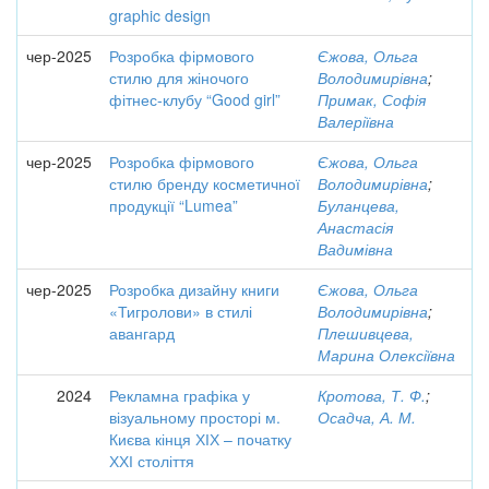
graphic design
чер-2025
Розробка фірмового
Єжова, Ольга
стилю для жіночого
Володимирівна
;
фітнес-клубу “Good girl”
Примак, Софія
Валеріївна
чер-2025
Розробка фірмового
Єжова, Ольга
стилю бренду косметичної
Володимирівна
;
продукції “Lumea”
Буланцева,
Анастасія
Вадимівна
чер-2025
Розробка дизайну книги
Єжова, Ольга
«Тигролови» в стилі
Володимирівна
;
авангард
Плешивцева,
Марина Олексіївна
2024
Рекламна графіка у
Кротова, Т. Ф.
;
візуальному просторі м.
Осадча, А. М.
Києва кінця ХІХ – початку
ХХІ століття