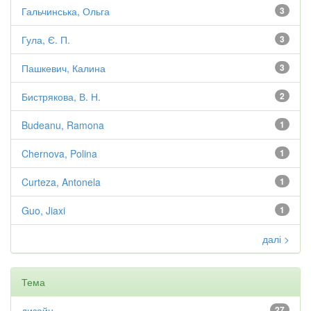
Гальчинська, Ольга
3
Гула, Є. П.
3
Пашкевич, Калина
3
Бистрякова, В. Н.
2
Budeanu, Ramona
1
Chernova, Polina
1
Curteza, Antonela
1
Guo, Jiaxi
1
далі >
Тема
дизайн
27