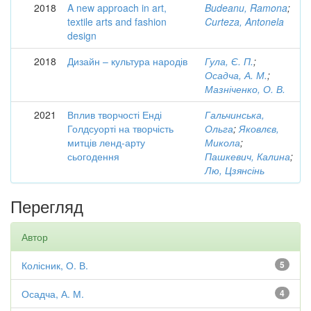
2018
A new approach in art,
Budeanu, Ramona
;
textile arts and fashion
Curteza, Antonela
design
2018
Дизайн – культура народів
Гула, Є. П.
;
Осадча, А. М.
;
Мазніченко, О. В.
2021
Вплив творчості Енді
Гальчинська,
Голдсуорті на творчість
Ольга
;
Яковлєв,
митців ленд-арту
Микола
;
сьогодення
Пашкевич, Калина
;
Лю, Цзянсінь
Перегляд
Автор
Колісник, О. В.
5
Осадча, А. М.
4