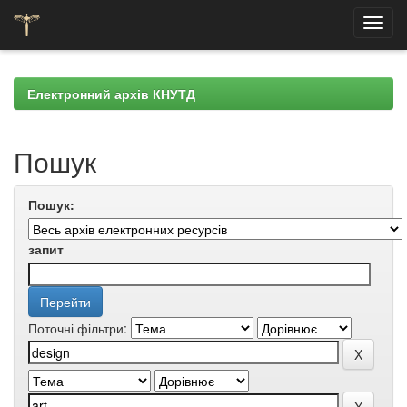
Skip
navigation
Електронний архів КНУТД
Пошук
Пошук:
запит
Поточні фільтри: