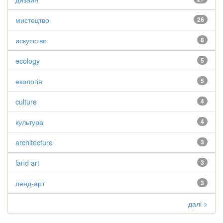
мистецтво
26
искусство
8
ecology
5
екологія
5
culture
4
культура
4
architecture
3
land art
3
ленд-арт
3
далі >