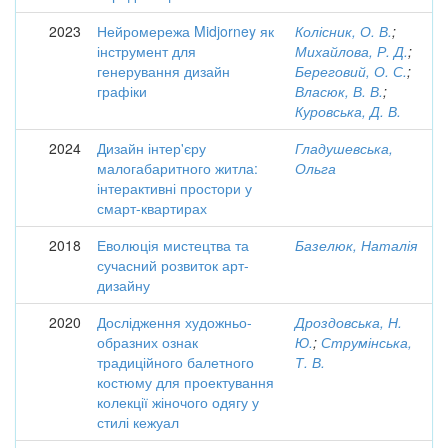
2023
Нейромережа Midjorney як
Колісник, О. В.
;
інструмент для
Михайлова, Р. Д.
;
генерування дизайн
Береговий, О. С.
;
графіки
Власюк, В. В.
;
Куровська, Д. В.
2024
Дизайн інтер'єру
Гладушевська,
малогабаритного житла:
Ольга
інтерактивні простори у
смарт-квартирах
2018
Еволюція мистецтва та
Базелюк, Наталія
сучасний розвиток арт-
дизайну
2020
Дослідження художньо-
Дроздовська, Н.
образних ознак
Ю.
;
Струмінська,
традиційного балетного
Т. В.
костюму для проектування
колекції жіночого одягу у
стилі кежуал