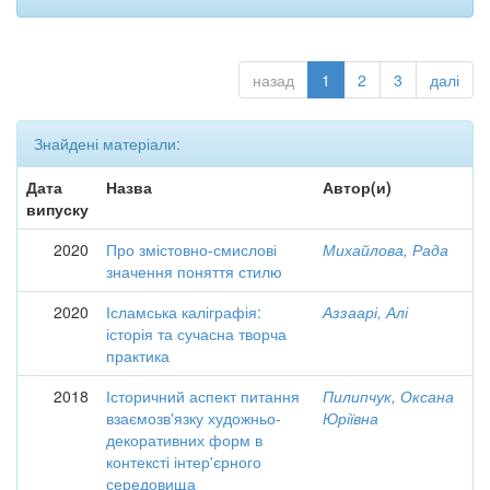
назад
1
2
3
далі
Знайдені матеріали:
Дата
Назва
Автор(и)
випуску
2020
Про змістовно-смислові
Михайлова, Рада
значення поняття стилю
2020
Ісламська каліграфія:
Аззаарі, Алі
історія та сучасна творча
практика
2018
Історичний аспект питання
Пилипчук, Оксана
взаємозв'язку художньо-
Юріївна
декоративних форм в
контексті інтер'єрного
середовища