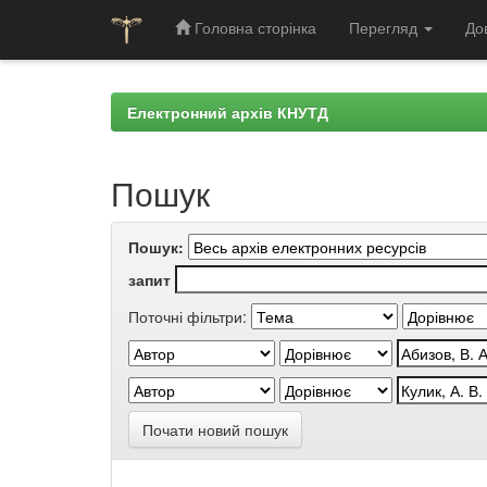
Головна сторінка
Перегляд
До
Skip
navigation
Електронний архів КНУТД
Пошук
Пошук:
запит
Поточні фільтри:
Почати новий пошук