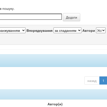
в пошуку.
Впорядкування
Автори
назад
1
Автор(и)