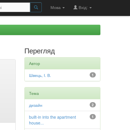
Мова
Вхід:
Перегляд
Автор
Швець, І. В.
1
Тема
дизайн
2
built-in into the apartment
1
house...