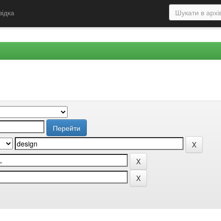
відка