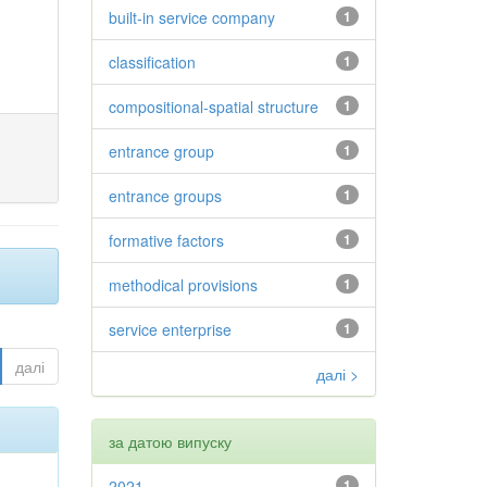
built-in service company
1
classification
1
compositional-spatial structure
1
entrance group
1
entrance groups
1
formative factors
1
methodical provisions
1
service enterprise
1
далі
далі >
за датою випуску
2021
1