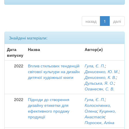
назад
1
далі
Знайдені матеріали:
Дата
Назва
Автор(и)
випуску
2022
Вплив стильових тенденцій
Гула, Є. П.
;
світової культури на дизайн
Денисенко, Ю. М.
;
дитячої художньої книги
Денисенко, К. В.
;
Дульська, Я. О.
;
Оганесян, С. В.
2022
Підходи до створення
Гула, Є. П.
;
дизайну етикетки для
Колосніченко,
ефективного продажу
Олена
;
Куценко,
продукції
Анастасія
;
Поросюк, Аліна