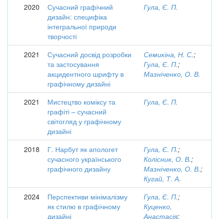
2020
Сучасний графічний
Гула, Є. П.
дизайн: специфіка
інтегральної природи
творчості
2021
Сучасний досвід розробки
Семикіна, Н. С.
;
та застосування
Гула, Є. П.
;
акцидентного шрифту в
Мазніченко, О. В.
графічному дизайні
2021
Мистецтво коміксу та
Гула, Є. П.
графіті – сучасний
світогляд у графічному
дизайні
2018
Г. Нарбут як апологет
Гула, Є. П.
;
сучасного українського
Колісник, О. В.
;
графічного дизайну
Мазніченко, О. В.
;
Кугай, Т. А.
2024
Перспективи мінімалізму
Гула, Є. П.
;
як стилю в графічному
Куценко,
дизайні
Анастасія
;