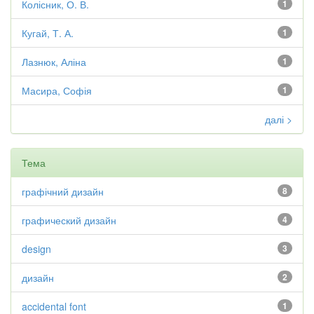
Колісник, О. В.
1
Кугай, Т. А.
1
Лазнюк, Аліна
1
Масира, Софія
1
далі >
Тема
графічний дизайн
8
графический дизайн
4
design
3
дизайн
2
accidental font
1