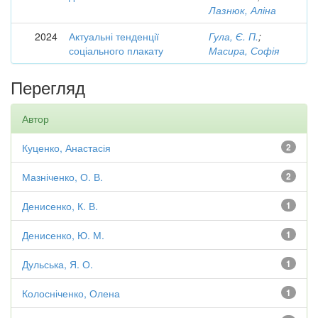
Лазнюк, Аліна
2024
Актуальні тенденції
Гула, Є. П.
;
соціального плакату
Масира, Софія
Перегляд
Автор
Куценко, Анастасія
2
Мазніченко, О. В.
2
Денисенко, К. В.
1
Денисенко, Ю. М.
1
Дульська, Я. О.
1
Колосніченко, Олена
1