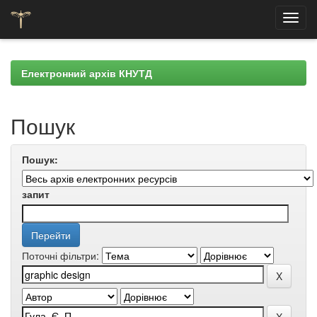
Skip
navigation
Електронний архів КНУТД
Пошук
Пошук:
запит
Поточні фільтри: