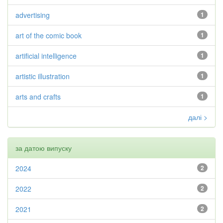
advertising
1
art of the comic book
1
artificial intelligence
1
artistic illustration
1
arts and crafts
1
далі >
за датою випуску
2024
2
2022
2
2021
2