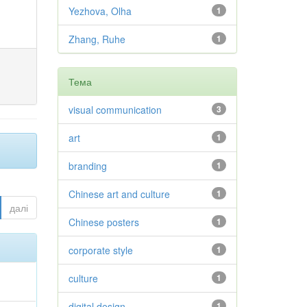
Yezhova, Olha
1
Zhang, Ruhe
1
Тема
visual communication
3
art
1
branding
1
Chinese art and culture
1
далі
Chinese posters
1
corporate style
1
culture
1
digital design
1