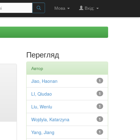
Мова
Вхід:
Перегляд
Автор
Jiao, Haonan
1
LI, Qiudao
1
Liu, Wenlu
1
Wojdyla, Katarzyna
1
Yang, Jiang
1