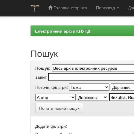
Головна сторінка
Перегляд
До
Skip
navigation
Електронний архів КНУТД
Пошук
Пошук:
запит
Поточні фільтри:
Почати новий пошук
Додати фільтри: