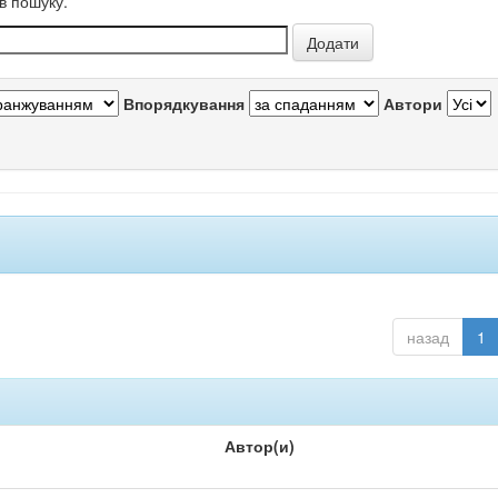
в пошуку.
Впорядкування
Автори
назад
1
Автор(и)