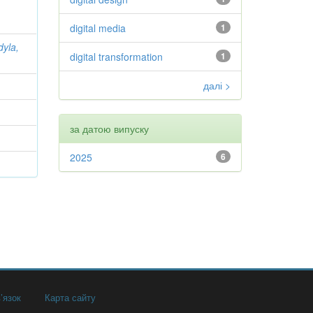
digital media
1
dyla,
digital transformation
1
далі >
за датою випуску
2025
6
’язок
Карта сайту