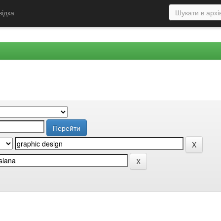
відка