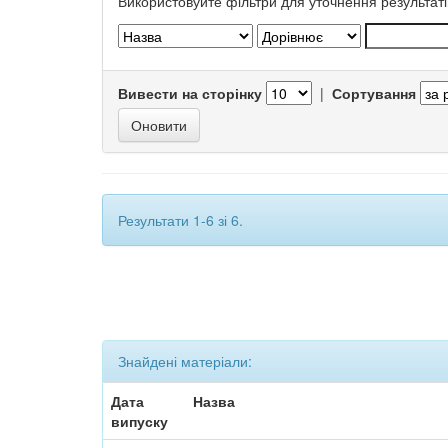
Використовуйте фільтри для уточнення результаті
Вивести на сторінку
|
Сортування
Результати 1-6 зі 6.
Знайдені матеріали:
Дата
Назва
випуску