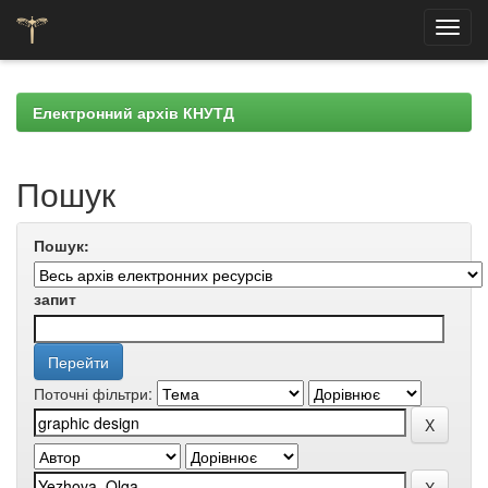
Skip
navigation
Електронний архів КНУТД
Пошук
Пошук:
запит
Поточні фільтри: