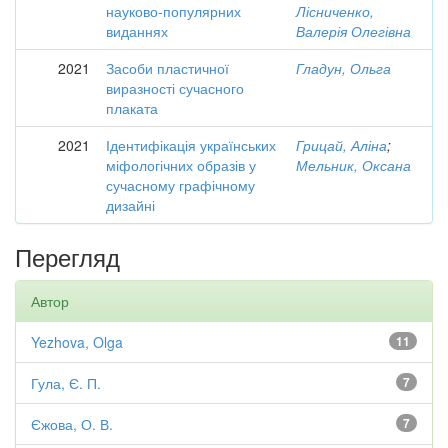
науково-популярних
Лісниченко,
виданнях
Валерія Олегівна
2021
Засоби пластичної
Гладун, Ольга
виразності сучасного
плаката
2021
Ідентифікація українських
Грицай, Аліна
;
міфологічних образів у
Мельник, Оксана
сучасному графічному
дизайні
Перегляд
Автор
Yezhova, Olga
11
Гула, Є. П.
7
Єжова, О. В.
7