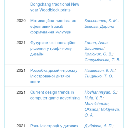
Dongchang traditional New
year Woodblock prints
2020
Мотиваційна листівка як
Касьяненко, К. М.
;
ефективний засіб
Бякова, Дарина
формування культури
2021
Футуризм як інноваційне
Гапон, Анна
рішення у графічному
Василівна
;
дизайні
Колісник, О. В.
;
Струмінська, Т. В.
2021
Розробка дизайн-проєкту
Пашкевич, К. Л.
;
ілюстрованої дитячої
Тищенко, Т. О.
книги
2021
Current design trends in
Hovhannisyan, S.
;
computer game advertising
Hula, Y. P.
;
Maznichenko,
Oksana
;
Boldyreva,
O. A.
2021
Роль ілюстрації у дитячих
Дубрівна, А. П.
;