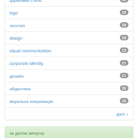
фірмовий стиль
logo
29
логотип
29
design
26
visual communication
23
corporate identity
21
дизайн
21
айдентика
20
візуальна комунікація
20
далі >
за датою випуску