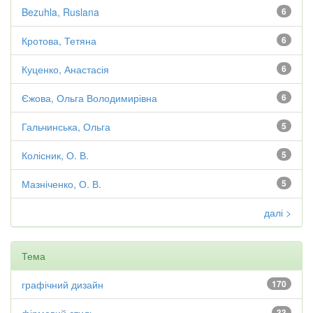
Bezuhla, Ruslana
6
Кротова, Тетяна
6
Куценко, Анастасія
6
Єжова, Ольга Володимирівна
6
Гальчинська, Ольга
5
Колісник, О. В.
5
Мазніченко, О. В.
5
далі >
Тема
графічний дизайн
170
33