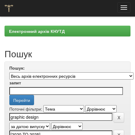
Skip
navigation
Електронний архів КНУТД
Пошук
Пошук:
запит
Поточні фільтри: