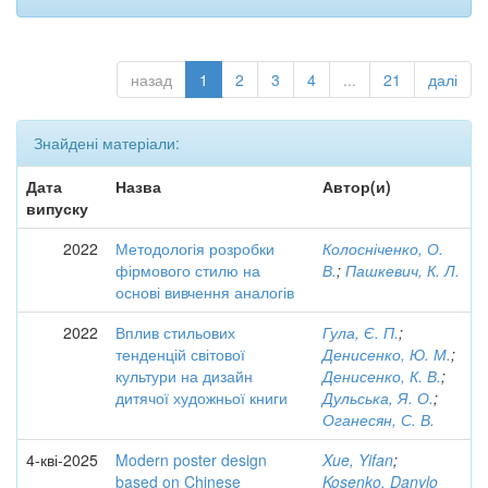
назад
1
2
3
4
...
21
далі
Знайдені матеріали:
Дата
Назва
Автор(и)
випуску
2022
Методологія розробки
Колосніченко, О.
фірмового стилю на
В.
;
Пашкевич, К. Л.
основі вивчення аналогів
2022
Вплив стильових
Гула, Є. П.
;
тенденцій світової
Денисенко, Ю. М.
;
культури на дизайн
Денисенко, К. В.
;
дитячої художньої книги
Дульська, Я. О.
;
Оганесян, С. В.
4-кві-2025
Modern poster design
Xue, Yifan
;
based on Chinese
Kosenko, Danylo