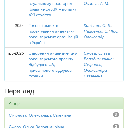
візуальному просторі м.
Осадча, А. М.
Києва кінця ХІХ – початку
ХХІ століття
2024
Головні аспекти
Колісник, О. В.
;
проєктування айдентики
Найденко, Є.
;
Кос,
волонтерських організацій
Олександр
в Україні
гру-2025
Створення айдентики для
Єжова, Ольга
волонтерського проєкту
Володимирівна
;
Відбудова UA,
Смірнова,
присвяченого відбудові
Олександра
України
Євгенівна
Перегляд
Автор
Смірнова, Олександра Євгенівна
2
Єжова, Ольга Володимирівна
2