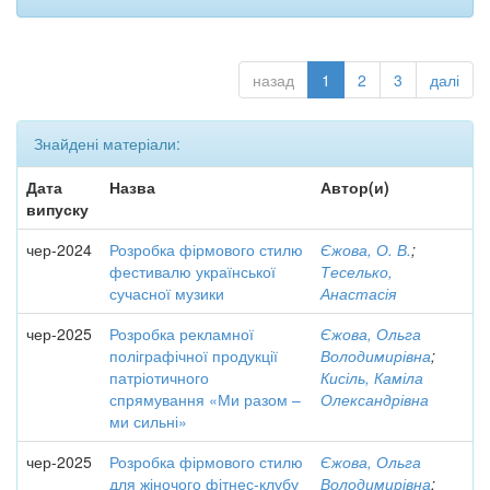
назад
1
2
3
далі
Знайдені матеріали:
Дата
Назва
Автор(и)
випуску
чер-2024
Розробка фірмового стилю
Єжова, О. В.
;
фестивалю української
Теселько,
сучасної музики
Анастасія
чер-2025
Розробка рекламної
Єжова, Ольга
поліграфічної продукції
Володимирівна
;
патріотичного
Кисіль, Каміла
спрямування «Ми разом –
Олександрівна
ми сильні»
чер-2025
Розробка фірмового стилю
Єжова, Ольга
для жіночого фітнес-клубу
Володимирівна
;