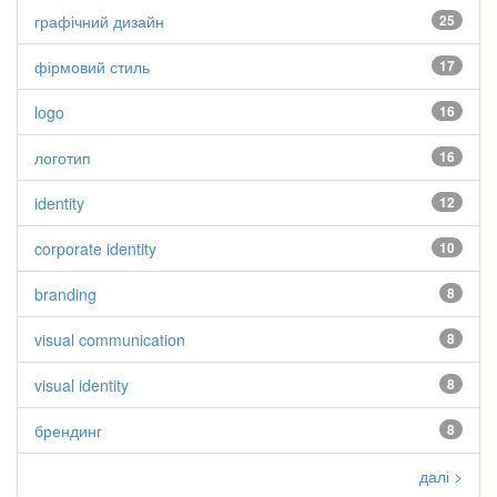
графічний дизайн
25
фірмовий стиль
17
logo
16
логотип
16
identity
12
corporate identity
10
branding
8
visual communication
8
visual identity
8
брендинг
8
далі >