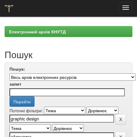
Skip
navigation
Електронний архів КНУТД
Пошук
Пошук:
запит
Поточні фільтри: