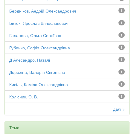
Бердніков, Андрій Олександрович
1
Білюк, Ярослав Вячеславович
1
Галанова, Ольга Сергіївна
1
Губенко, Софія Олександрівна
1
Д Алесандро, Наталі
1
Дорохіна, Валерія Євгенівна
1
Кисіль, Каміла Олександрівна
1
Колісник, О. В.
1
далі >
Тема