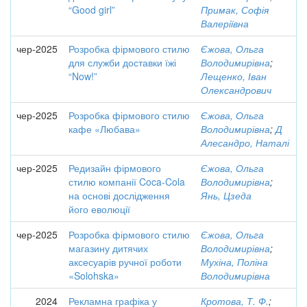
“Good girl”
Примак, Софія
Валеріївна
чер-2025
Розробка фірмового стилю
Єжова, Ольга
для служби доставки їжі
Володимирівна
;
“Now!”
Лещенко, Іван
Олександрович
чер-2025
Розробка фірмового стилю
Єжова, Ольга
кафе «Любава»
Володимирівна
;
Д
Алесандро, Наталі
чер-2025
Редизайн фірмового
Єжова, Ольга
стилю компанії Coca-Cola
Володимирівна
;
на основі дослідження
Янь, Цзеда
його еволюції
чер-2025
Розробка фірмового стилю
Єжова, Ольга
магазину дитячих
Володимирівна
;
аксесуарів ручної роботи
Мухіна, Поліна
«Solohska»
Володимирівна
2024
Рекламна графіка у
Кротова, Т. Ф.
;