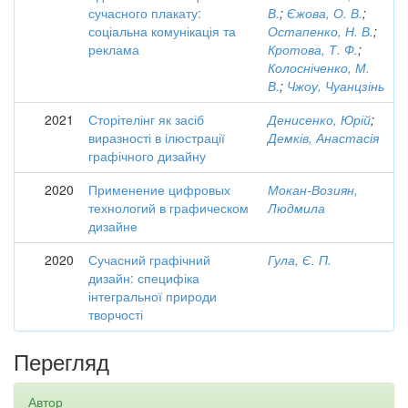
сучасного плакату:
В.
;
Єжова, О. В.
;
соціальна комунікація та
Остапенко, Н. В.
;
реклама
Кротова, Т. Ф.
;
Колосніченко, М.
В.
;
Чжоу, Чуанцзінь
2021
Сторітелінг як засіб
Денисенко, Юрій
;
виразності в ілюстрації
Демків, Анастасія
графічного дизайну
2020
Применение цифровых
Мокан-Возиян,
технологий в графическом
Людмила
дизайне
2020
Сучасний графічний
Гула, Є. П.
дизайн: специфіка
інтегральної природи
творчості
Перегляд
Автор