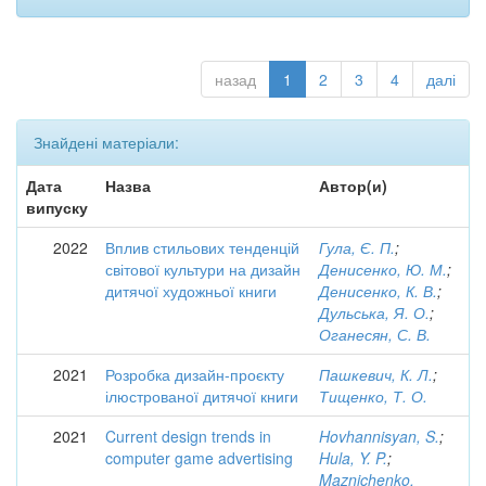
назад
1
2
3
4
далі
Знайдені матеріали:
Дата
Назва
Автор(и)
випуску
2022
Вплив стильових тенденцій
Гула, Є. П.
;
світової культури на дизайн
Денисенко, Ю. М.
;
дитячої художньої книги
Денисенко, К. В.
;
Дульська, Я. О.
;
Оганесян, С. В.
2021
Розробка дизайн-проєкту
Пашкевич, К. Л.
;
ілюстрованої дитячої книги
Тищенко, Т. О.
2021
Current design trends in
Hovhannisyan, S.
;
computer game advertising
Hula, Y. P.
;
Maznichenko,