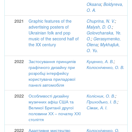
Oksana
;
Boldyreva,
O. A.
2021
Graphic features of the
Chuprina, N. V.
;
advertising posters of
Malysh, D. O.
;
Ukrainian folk and pop
Golovchanska, Ye.
music of the second half of
O.
;
Gerasymenko,
the XX century
Olena
;
Mykhajluk,
O. Yu.
2022
Застосування принципів
Куценко, А. В.
;
графічного дизайну при
Колосніченко, О. В.
розробці інтерфейсу
користувача приладової
панелі автомобіля
2022
Особливості дизайну
Колісник, О. В.
;
музичних афіш США та
Приходько, І. В.
;
Великої Британії другої
Сімак, А. І.
половини ХХ – початку ХХІ
століття
2022
Адаптивне мистецтво
Колосніченко, О.