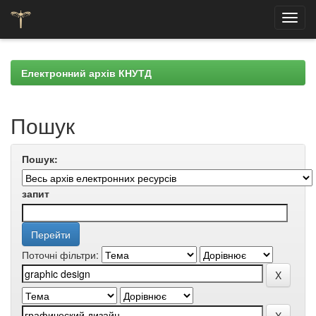
Skip
navigation
Електронний архів КНУТД
Пошук
Пошук:
запит
Поточні фільтри: