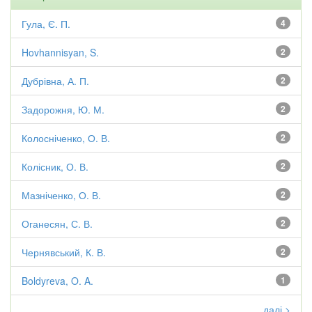
Гула, Є. П.
4
Hovhannisyan, S.
2
Дубрівна, А. П.
2
Задорожня, Ю. М.
2
Колосніченко, О. В.
2
Колісник, О. В.
2
Мазніченко, О. В.
2
Оганесян, С. В.
2
Чернявський, К. В.
2
Boldyreva, O. A.
1
далі >