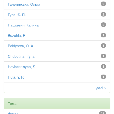
Гальчинська, Ольга
2
Гула, Є. П.
2
Пашкевич, Калина
2
Bezuhla, R.
1
Boldyreva, O. A.
1
Chubotina, Iryna
1
Hovhannisyan, S.
1
Hula, Y. P.
1
далі >
Тема
design
23