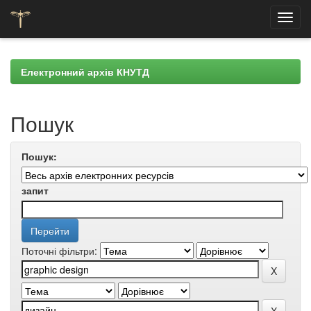
Skip
navigation
Електронний архів КНУТД
Пошук
Пошук:
запит
Поточні фільтри: