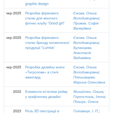
graphic design
чер-2025
Розробка фірмового
Єжова, Ольга
стилю для жіночого
Володимирівна
;
фітнес-клубу “Good girl”
Примак, Софія
Валеріївна
чер-2025
Розробка фірмового
Єжова, Ольга
стилю бренду косметичної
Володимирівна
;
продукції “Lumea”
Буланцева,
Анастасія
Вадимівна
чер-2025
Розробка дизайну книги
Єжова, Ольга
«Тигролови» в стилі
Володимирівна
;
авангард
Плешивцева,
Марина Олексіївна
2022
Елементи естетики рейву
Михайлюк, Ольга
;
у графічному дизайні
Горносталь, Ілона
;
Пільгук, Олеся
2023
Роль 3D ілюстрації в
Головачук, І. П.
;