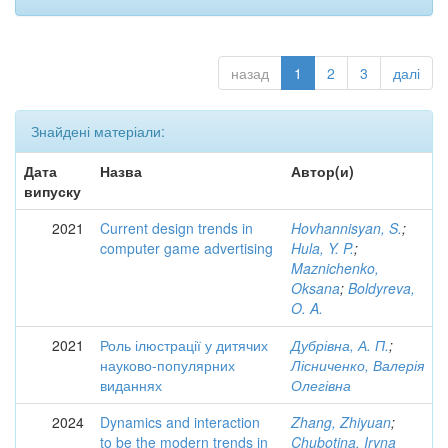
назад
1
2
3
далі
Знайдені матеріали:
Дата
Назва
Автор(и)
випуску
2021
Current design trends in
Hovhannisyan, S.
;
computer game advertising
Hula, Y. P.
;
Maznichenko,
Oksana
;
Boldyreva,
O. A.
2021
Роль ілюстрації у дитячих
Дубрівна, А. П.
;
науково-популярних
Лісниченко, Валерія
виданнях
Олегівна
2024
Dynamics and interaction
Zhang, Zhiyuan
;
to be the modern trends in
Chubotina, Iryna