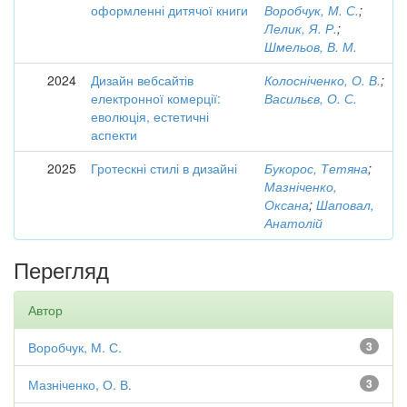
оформленні дитячої книги
Воробчук, М. С.
;
Лелик, Я. Р.
;
Шмельов, В. М.
2024
Дизайн вебсайтів
Колосніченко, О. В.
;
електронної комерції:
Васильєв, О. С.
еволюція, естетичні
аспекти
2025
Гротескні стилі в дизайні
Букорос, Тетяна
;
Мазніченко,
Оксана
;
Шаповал,
Анатолій
Перегляд
Автор
Воробчук, М. С.
3
Мазніченко, О. В.
3