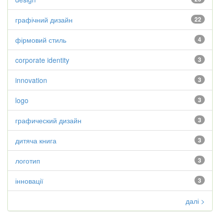
графічний дизайн
22
фірмовий стиль
4
corporate identity
3
innovation
3
logo
3
графический дизайн
3
дитяча книга
3
логотип
3
інновації
3
далі >