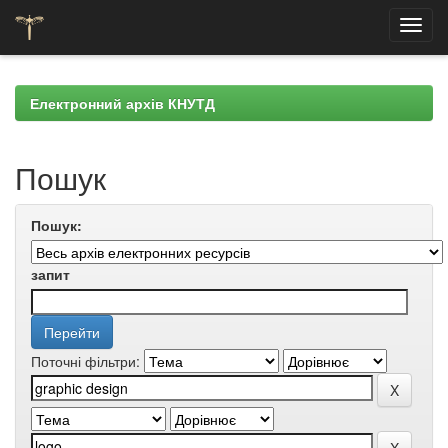
Skip
navigation
Електронний архів КНУТД
Пошук
Пошук:
запит
Поточні фільтри: