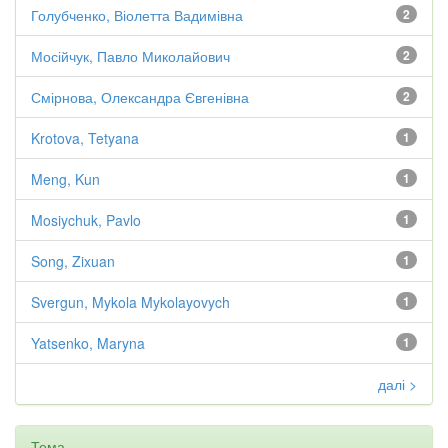
Голубченко, Віолетта Вадимівна
2
Мосійчук, Павло Миколайович
2
Смірнова, Олександра Євгенівна
2
Krotova, Tetyana
1
Meng, Kun
1
Mosiychuk, Pavlo
1
Song, Zixuan
1
Svergun, Mykola Mykolayovych
1
Yatsenko, Maryna
1
далі >
Тема