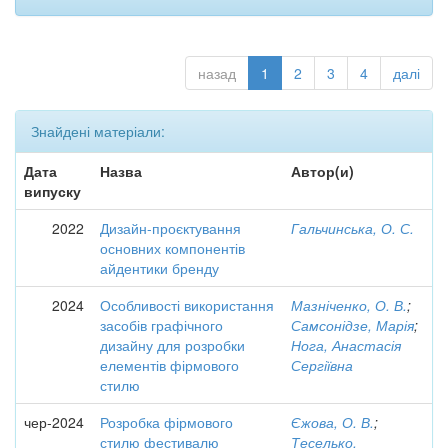
назад
1
2
3
4
далі
Знайдені матеріали:
Дата
Назва
Автор(и)
випуску
2022
Дизайн-проєктування
Гальчинська, О. С.
основних компонентів
айдентики бренду
2024
Особливості використання
Мазніченко, О. В.
;
засобів графічного
Самсонідзе, Марія
;
дизайну для розробки
Нога, Анастасія
елементів фірмового
Сергіївна
стилю
чер-2024
Розробка фірмового
Єжова, О. В.
;
стилю фестивалю
Теселько,