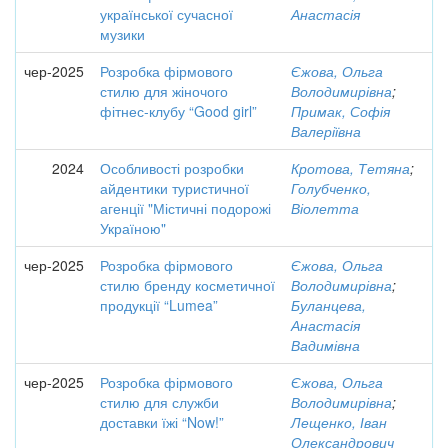
української сучасної
Анастасія
музики
чер-2025
Розробка фірмового
Єжова, Ольга
стилю для жіночого
Володимирівна
;
фітнес-клубу “Good girl”
Примак, Софія
Валеріївна
2024
Особливості розробки
Кротова, Тетяна
;
айдентики туристичної
Голубченко,
агенції "Містичні подорожі
Віолетта
Україною"
чер-2025
Розробка фірмового
Єжова, Ольга
стилю бренду косметичної
Володимирівна
;
продукції “Lumea”
Буланцева,
Анастасія
Вадимівна
чер-2025
Розробка фірмового
Єжова, Ольга
стилю для служби
Володимирівна
;
доставки їжі “Now!”
Лещенко, Іван
Олександрович