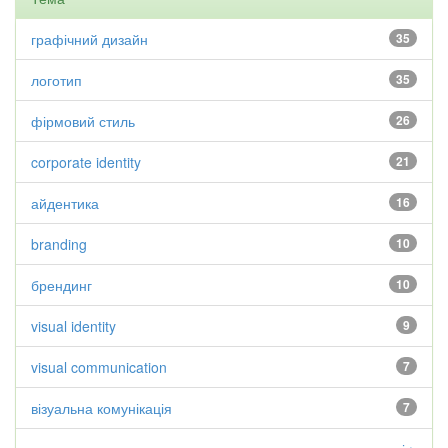
графічний дизайн
35
логотип
35
фірмовий стиль
26
corporate identity
21
айдентика
16
branding
10
брендинг
10
visual identity
9
visual communication
7
візуальна комунікація
7