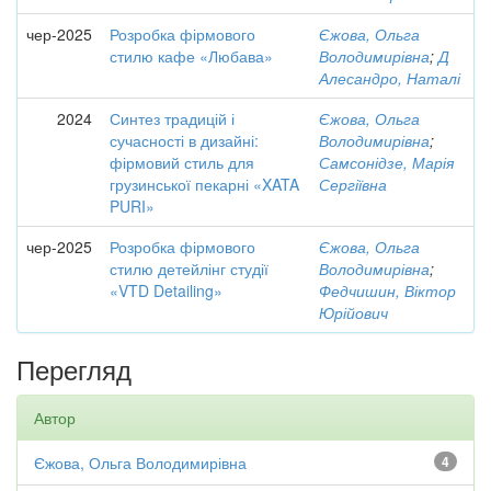
чер-2025
Розробка фірмового
Єжова, Ольга
стилю кафе «Любава»
Володимирівна
;
Д
Алесандро, Наталі
2024
Синтез традицій і
Єжова, Ольга
сучасності в дизайні:
Володимирівна
;
фірмовий стиль для
Самсонідзе, Марія
грузинської пекарні «XATA
Сергіївна
PURI»
чер-2025
Розробка фірмового
Єжова, Ольга
стилю детейлінг студії
Володимирівна
;
«VTD Detailing»
Федчишин, Віктор
Юрійович
Перегляд
Автор
Єжова, Ольга Володимирівна
4