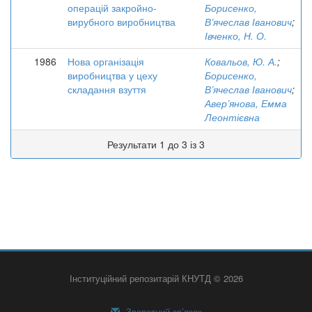
операцій закройно-
Борисенко,
вирубного виробництва
В’ячеслав Іванович
;
Івченко, Н. О.
1986
Нова організація
Ковальов, Ю. А.
;
виробництва у цеху
Борисенко,
складання взуття
В’ячеслав Іванович
;
Авер’янова, Емма
Леонтієвна
Результати 1 до 3 із 3
Інституційний репозитарій КНУТД © 2026
Зворотний зв’язок