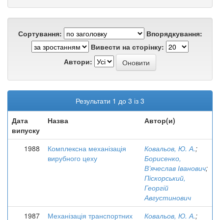
Сортування:
Впорядкування:
Вивести на сторінку:
Автори:
Результати 1 до 3 із 3
Дата
Назва
Автор(и)
випуску
1988
Комплексна механізація
Ковальов, Ю. А.
;
вирубного цеху
Борисенко,
В’ячеслав Іванович
;
Піскорський,
Георгій
Августинович
1987
Механізація транспортних
Ковальов, Ю. А.
;