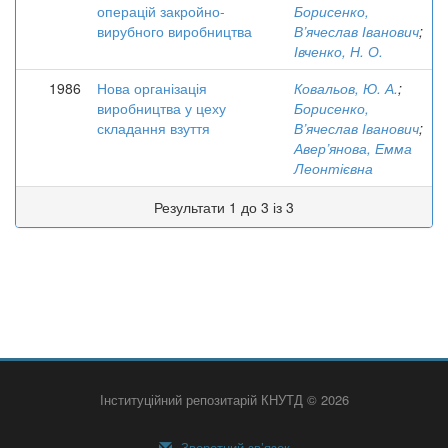
операцій закройно-
Борисенко,
вирубного виробництва
В’ячеслав Іванович
;
Івченко, Н. О.
1986
Нова організація
Ковальов, Ю. А.
;
виробництва у цеху
Борисенко,
складання взуття
В’ячеслав Іванович
;
Авер’янова, Емма
Леонтієвна
Результати 1 до 3 із 3
Інституційний репозитарій КНУТД © 2026
Зворотний зв’язок