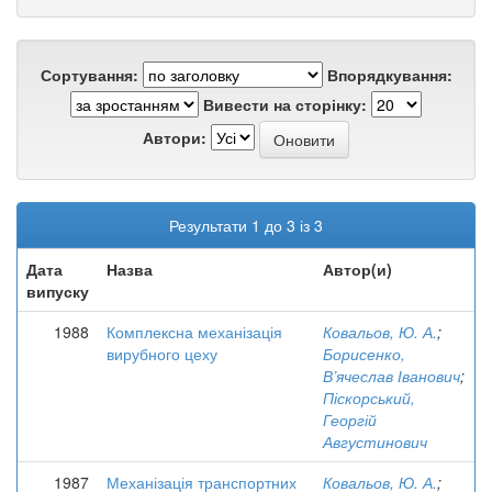
Сортування:
Впорядкування:
Вивести на сторінку:
Автори:
Результати 1 до 3 із 3
Дата
Назва
Автор(и)
випуску
1988
Комплексна механізація
Ковальов, Ю. А.
;
вирубного цеху
Борисенко,
В’ячеслав Іванович
;
Піскорський,
Георгій
Августинович
1987
Механізація транспортних
Ковальов, Ю. А.
;