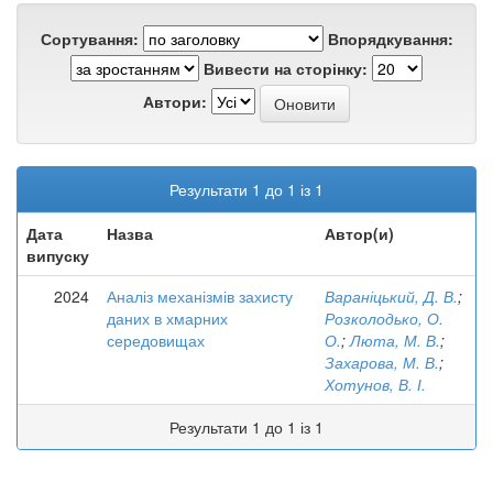
Сортування:
Впорядкування:
Вивести на сторінку:
Автори:
Результати 1 до 1 із 1
Дата
Назва
Автор(и)
випуску
2024
Аналіз механізмів захисту
Вараніцький, Д. В.
;
даних в хмарних
Розколодько, О.
середовищах
О.
;
Люта, М. В.
;
Захарова, М. В.
;
Хотунов, В. І.
Результати 1 до 1 із 1