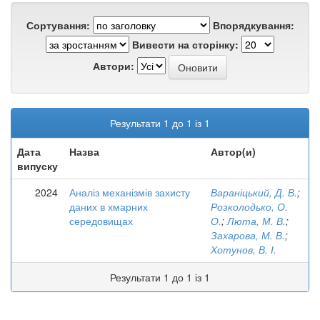
Сортування:
Впорядкування:
Вивести на сторінку:
Автори:
Результати 1 до 1 із 1
Дата
Назва
Автор(и)
випуску
2024
Аналіз механізмів захисту
Вараніцький, Д. В.
;
даних в хмарних
Розколодько, О.
середовищах
О.
;
Люта, М. В.
;
Захарова, М. В.
;
Хотунов, В. І.
Результати 1 до 1 із 1