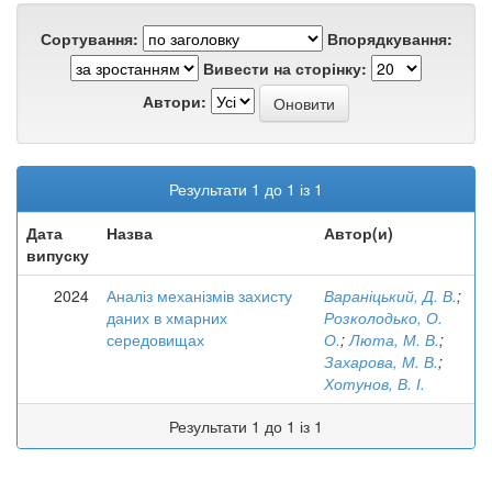
Сортування:
Впорядкування:
Вивести на сторінку:
Автори:
Результати 1 до 1 із 1
Дата
Назва
Автор(и)
випуску
2024
Аналіз механізмів захисту
Вараніцький, Д. В.
;
даних в хмарних
Розколодько, О.
середовищах
О.
;
Люта, М. В.
;
Захарова, М. В.
;
Хотунов, В. І.
Результати 1 до 1 із 1