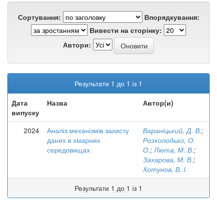
Сортування:
Впорядкування:
Вивести на сторінку:
Автори:
Результати 1 до 1 із 1
Дата
Назва
Автор(и)
випуску
2024
Аналіз механізмів захисту
Вараніцький, Д. В.
;
даних в хмарних
Розколодько, О.
середовищах
О.
;
Люта, М. В.
;
Захарова, М. В.
;
Хотунов, В. І.
Результати 1 до 1 із 1