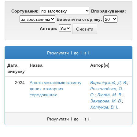
Сортування:
Впорядкування:
Вивести на сторінку:
Автори:
Результати 1 до 1 із 1
Дата
Назва
Автор(и)
випуску
2024
Аналіз механізмів захисту
Вараніцький, Д. В.
;
даних в хмарних
Розколодько, О.
середовищах
О.
;
Люта, М. В.
;
Захарова, М. В.
;
Хотунов, В. І.
Результати 1 до 1 із 1