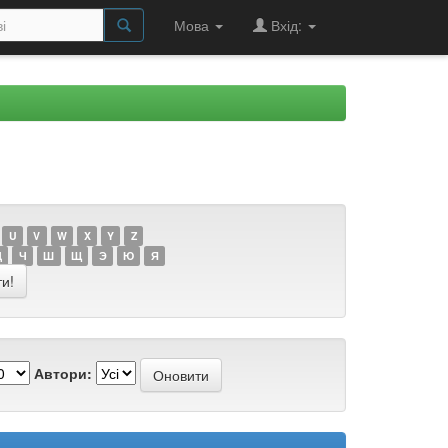
Мова
Вхід:
U
V
W
X
Y
Z
Ц
Ч
Ш
Щ
Э
Ю
Я
Автори: