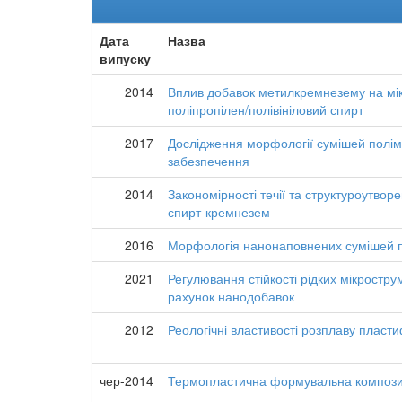
Дата
Назва
випуску
2014
Вплив добавок метилкремнезему на мікр
поліпропілен/полівініловий спирт
2017
Дослідження морфології сумішей полім
забезпечення
2014
Закономірності течії та структуроутвор
спирт-кремнезем
2016
Морфологія нанонаповнених сумішей по
2021
Регулювання стійкості рідких мікростру
рахунок нанодобавок
2012
Реологічні властивості розплаву пласти
чер-2014
Термопластична формувальна композиц