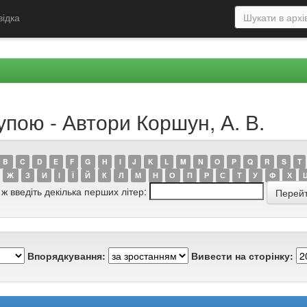
відка
упою - Автори Коршун, А. В.
B
C
D
E
F
G
H
I
J
K
L
M
N
O
P
Q
R
S
T
Ж
З
И
І
Ї
Й
К
Л
М
Н
О
П
Р
С
Т
У
Ф
Х
 ж введіть декілька перших літер:
Впорядкування:
Вивести на сторінку: