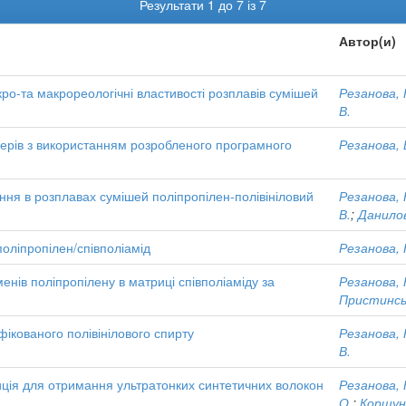
Результати 1 до 7 із 7
Автор(и)
о-та макрореологічні властивості розплавів сумішей
Резанова, 
В.
ерів з використанням розробленого програмного
Резанова, В
ення в розплавах сумішей поліпропілен-полівініловий
Резанова, 
В.
;
Данилов
ліпропілен/співполіамід
Резанова, 
менів поліпропілену в матриці співполіаміду за
Резанова, 
Пристинськ
фікованого полівінілового спирту
Резанова, 
В.
ія для отримання ультратонких синтетичних волокон
Резанова, 
О.
;
Коршун,