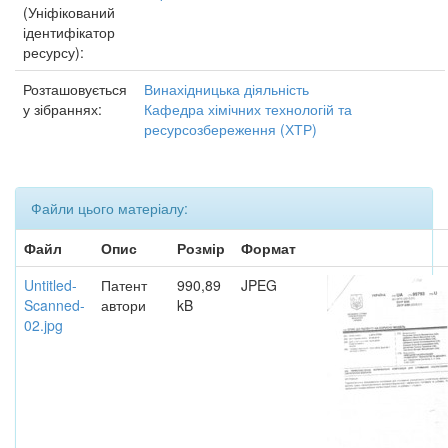
(Уніфікований
ідентифікатор
ресурсу):
Розташовується
Винахідницька діяльність
у зібраннях:
Кафедра хімічних технологій та
ресурсозбереження (ХТР)
Файли цього матеріалу:
Файл
Опис
Розмір
Формат
Untitled-
Патент
990,89
JPEG
Scanned-
автори
kB
02.jpg