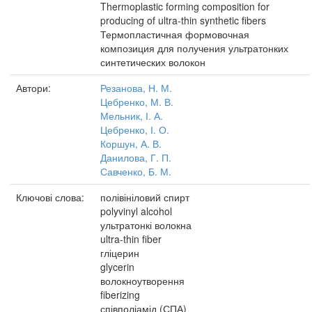
Thermoplastic forming composition for
producing of ultra-thin synthetic fibers
Термопластичная формовочная
композиция для получения ультратонких
синтетических волокон
Автори:
Резанова, Н. М.
Цебренко, М. В.
Мельник, І. А.
Цебренко, І. О.
Коршун, А. В.
Данилова, Г. П.
Савченко, Б. М.
Ключові слова:
полівініловий спирт
polyvinyl alcohol
ультратонкі волокна
ultra-thin fiber
гліцерин
glycerin
волокноутворення
fiberizing
співполіамід (СПА)