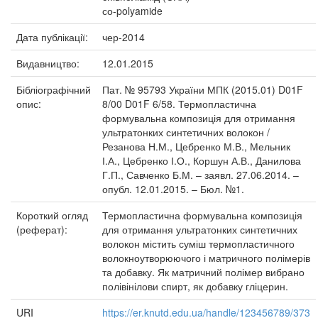
со-polyamide
Дата публікації:
чер-2014
Видавництво:
12.01.2015
Бібліографічний
Пат. № 95793 України МПК (2015.01) D01F
опис:
8/00 D01F 6/58. Термопластична
формувальна композиція для отримання
ультратонких синтетичних волокон /
Резанова Н.М., Цебренко М.В., Мельник
І.А., Цебренко І.О., Коршун А.В., Данилова
Г.П., Савченко Б.М. – заявл. 27.06.2014. –
опубл. 12.01.2015. – Бюл. №1.
Короткий огляд
Термопластична формувальна композиція
(реферат):
для отримання ультратонких синтетичних
волокон містить суміш термопластичного
волокноутворюючого і матричного полімерів
та добавку. Як матричний полімер вибрано
полівінілови спирт, як добавку гліцерин.
URI
https://er.knutd.edu.ua/handle/123456789/373