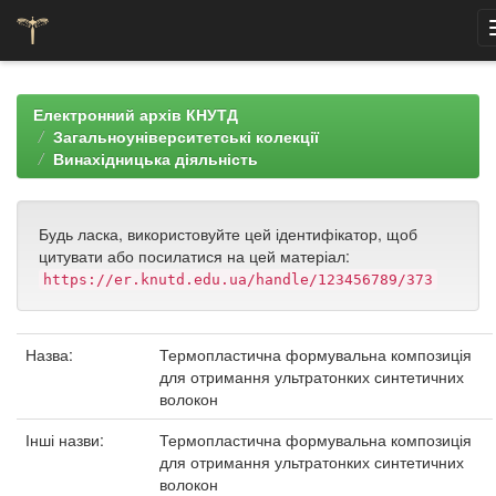
Skip
navigation
Електронний архів КНУТД
Загальноуніверситетські колекції
Винахідницька діяльність
Будь ласка, використовуйте цей ідентифікатор, щоб
цитувати або посилатися на цей матеріал:
https://er.knutd.edu.ua/handle/123456789/373
Назва:
Термопластична формувальна композиція
для отримання ультратонких синтетичних
волокон
Інші назви:
Термопластична формувальна композиція
для отримання ультратонких синтетичних
волокон