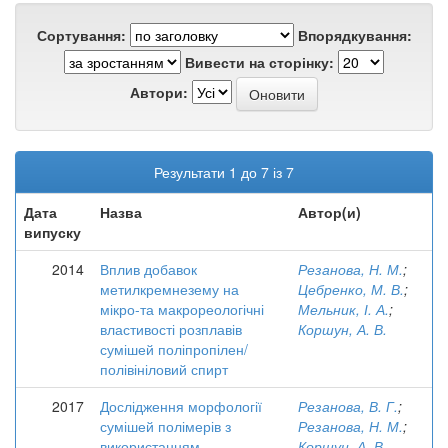
Сортування:
Впорядкування:
Вивести на сторінку:
Автори:
Результати 1 до 7 із 7
Дата
Назва
Автор(и)
випуску
2014
Вплив добавок
Резанова, Н. М.
;
метилкремнезему на
Цебренко, М. В.
;
мікро-та макрореологічні
Мельник, І. А.
;
властивості розплавів
Коршун, А. В.
сумішей поліпропілен/
полівініловий спирт
2017
Дослідження морфології
Резанова, В. Г.
;
сумішей полімерів з
Резанова, Н. М.
;
використанням
Коршун, А. В.