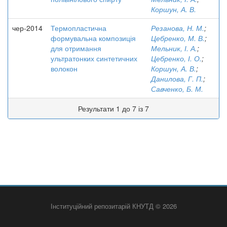
Коршун, А. В.
чер-2014
Термопластична
Резанова, Н. М.
;
формувальна композиція
Цебренко, М. В.
;
для отримання
Мельник, І. А.
;
ультратонких синтетичних
Цебренко, І. О.
;
волокон
Коршун, А. В.
;
Данилова, Г. П.
;
Савченко, Б. М.
Результати 1 до 7 із 7
Інституційний репозитарій КНУТД © 2026