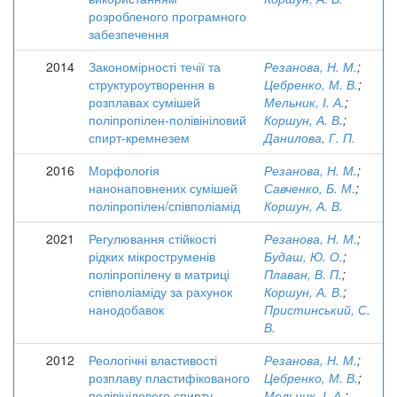
розробленого програмного
забезпечення
2014
Закономірності течії та
Резанова, Н. М.
;
структуроутворення в
Цебренко, М. В.
;
розплавах сумішей
Мельник, І. А.
;
поліпропілен-полівініловий
Коршун, А. В.
;
спирт-кремнезем
Данилова, Г. П.
2016
Морфологія
Резанова, Н. М.
;
нанонаповнених сумішей
Савченко, Б. М.
;
поліпропілен/співполіамід
Коршун, А. В.
2021
Регулювання стійкості
Резанова, Н. М.
;
рідких мікроструменів
Будаш, Ю. О.
;
поліпропілену в матриці
Плаван, В. П.
;
співполіаміду за рахунок
Коршун, А. В.
;
нанодобавок
Пристинський, С.
В.
2012
Реологічні властивості
Резанова, Н. М.
;
розплаву пластифікованого
Цебренко, М. В.
;
полівінілового спирту
Мельник, І. А.
;