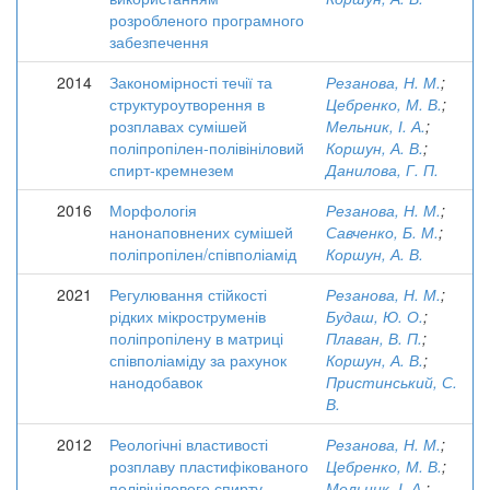
розробленого програмного
забезпечення
2014
Закономірності течії та
Резанова, Н. М.
;
структуроутворення в
Цебренко, М. В.
;
розплавах сумішей
Мельник, І. А.
;
поліпропілен-полівініловий
Коршун, А. В.
;
спирт-кремнезем
Данилова, Г. П.
2016
Морфологія
Резанова, Н. М.
;
нанонаповнених сумішей
Савченко, Б. М.
;
поліпропілен/співполіамід
Коршун, А. В.
2021
Регулювання стійкості
Резанова, Н. М.
;
рідких мікроструменів
Будаш, Ю. О.
;
поліпропілену в матриці
Плаван, В. П.
;
співполіаміду за рахунок
Коршун, А. В.
;
нанодобавок
Пристинський, С.
В.
2012
Реологічні властивості
Резанова, Н. М.
;
розплаву пластифікованого
Цебренко, М. В.
;
полівінілового спирту
Мельник, І. А.
;