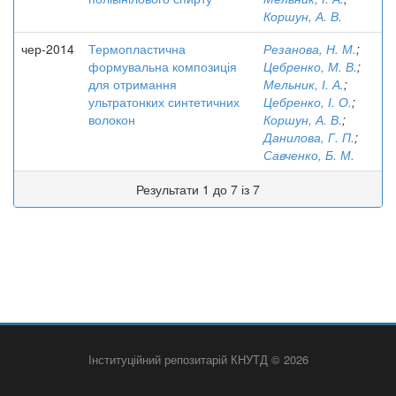
Коршун, А. В.
чер-2014
Термопластична
Резанова, Н. М.
;
формувальна композиція
Цебренко, М. В.
;
для отримання
Мельник, І. А.
;
ультратонких синтетичних
Цебренко, І. О.
;
волокон
Коршун, А. В.
;
Данилова, Г. П.
;
Савченко, Б. М.
Результати 1 до 7 із 7
Інституційний репозитарій КНУТД © 2026