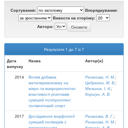
Сортування:
Впорядкування:
Вивести на сторінку:
Автори:
Результати 1 до 7 із 7
Дата
Назва
Автор(и)
випуску
2014
Вплив добавок
Резанова, Н. М.
;
метилкремнезему на
Цебренко, М. В.
;
мікро-та макрореологічні
Мельник, І. А.
;
властивості розплавів
Коршун, А. В.
сумішей поліпропілен/
полівініловий спирт
2017
Дослідження морфології
Резанова, В. Г.
;
сумішей полімерів з
Резанова, Н. М.
;
використанням
Коршун, А. В.