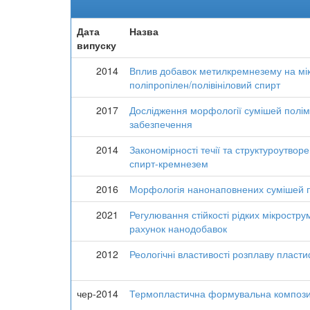
Дата
Назва
випуску
2014
Вплив добавок метилкремнезему на мікр
поліпропілен/полівініловий спирт
2017
Дослідження морфології сумішей полім
забезпечення
2014
Закономірності течії та структуроутвор
спирт-кремнезем
2016
Морфологія нанонаповнених сумішей по
2021
Регулювання стійкості рідких мікростру
рахунок нанодобавок
2012
Реологічні властивості розплаву пласти
чер-2014
Термопластична формувальна композиц