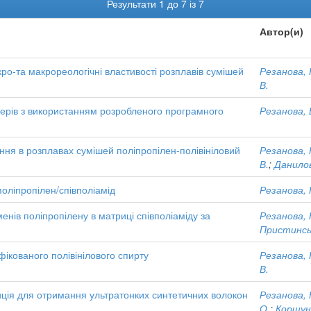
Результати 1 до 7 із 7
Автор(и)
о-та макрореологічні властивості розплавів сумішей
Резанова, 
В.
ерів з використанням розробленого програмного
Резанова, В
ення в розплавах сумішей поліпропілен-полівініловий
Резанова, 
В.
;
Данилов
ліпропілен/співполіамід
Резанова, 
менів поліпропілену в матриці співполіаміду за
Резанова, 
Пристинськ
фікованого полівінілового спирту
Резанова, 
В.
ія для отримання ультратонких синтетичних волокон
Резанова, 
О.
;
Коршун,