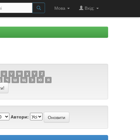
Мова
Вхід:
U
V
W
X
Y
Z
Ц
Ч
Ш
Щ
Э
Ю
Я
Автори: