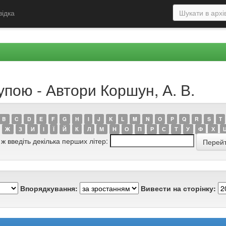
відка
упою - Автори Коршун, А. В.
B
C
D
E
F
G
H
I
J
K
L
M
N
O
P
Q
R
S
T
Ж
З
И
І
Ї
Й
К
Л
М
Н
О
П
Р
С
Т
У
Ф
Х
 ж введіть декілька перших літер:
Впорядкування:
Вивести на сторінку: