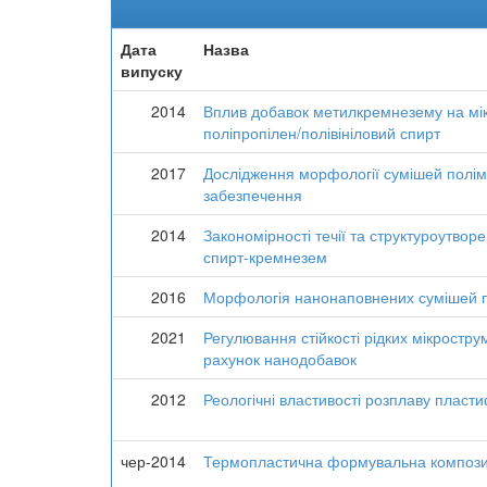
Дата
Назва
випуску
2014
Вплив добавок метилкремнезему на мікр
поліпропілен/полівініловий спирт
2017
Дослідження морфології сумішей полім
забезпечення
2014
Закономірності течії та структуроутвор
спирт-кремнезем
2016
Морфологія нанонаповнених сумішей по
2021
Регулювання стійкості рідких мікростру
рахунок нанодобавок
2012
Реологічні властивості розплаву пласти
чер-2014
Термопластична формувальна композиц