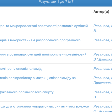
Результати 1 до 7 із 7
Автор(и)
о-та макрореологічні властивості розплавів сумішей
Резанова, 
В.
ерів з використанням розробленого програмного
Резанова, В
ення в розплавах сумішей поліпропілен-полівініловий
Резанова, 
В.
;
Данилов
ліпропілен/співполіамід
Резанова, 
менів поліпропілену в матриці співполіаміду за
Резанова, 
Пристинськ
фікованого полівінілового спирту
Резанова, 
В.
ія для отримання ультратонких синтетичних волокон
Резанова, 
О.
;
Коршун,