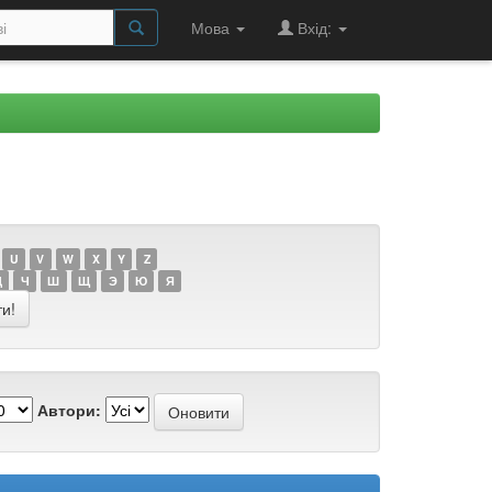
Мова
Вхід:
U
V
W
X
Y
Z
Ц
Ч
Ш
Щ
Э
Ю
Я
Автори: