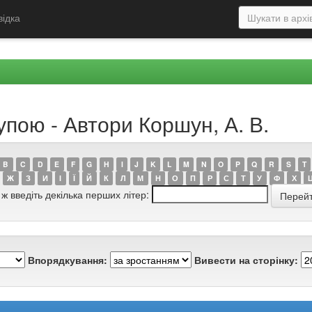
відка
упою - Автори Коршун, А. В.
B
C
D
E
F
G
H
I
J
K
L
M
N
O
P
Q
R
S
T
Ж
З
И
І
Ї
Й
К
Л
М
Н
О
П
Р
С
Т
У
Ф
Х
 ж введіть декілька перших літер:
Впорядкування:
Вивести на сторінку: