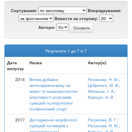
Сортування:
Впорядкування:
Вивести на сторінку:
Автори:
Результати 1 до 7 із 7
Дата
Назва
Автор(и)
випуску
2014
Вплив добавок
Резанова, Н. М.
;
метилкремнезему на
Цебренко, М. В.
;
мікро-та макрореологічні
Мельник, І. А.
;
властивості розплавів
Коршун, А. В.
сумішей поліпропілен/
полівініловий спирт
2017
Дослідження морфології
Резанова, В. Г.
;
сумішей полімерів з
Резанова, Н. М.
;
використанням
Коршун, А. В.