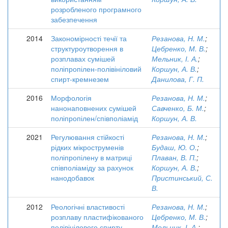
розробленого програмного
забезпечення
2014
Закономірності течії та
Резанова, Н. М.
;
структуроутворення в
Цебренко, М. В.
;
розплавах сумішей
Мельник, І. А.
;
поліпропілен-полівініловий
Коршун, А. В.
;
спирт-кремнезем
Данилова, Г. П.
2016
Морфологія
Резанова, Н. М.
;
нанонаповнених сумішей
Савченко, Б. М.
;
поліпропілен/співполіамід
Коршун, А. В.
2021
Регулювання стійкості
Резанова, Н. М.
;
рідких мікроструменів
Будаш, Ю. О.
;
поліпропілену в матриці
Плаван, В. П.
;
співполіаміду за рахунок
Коршун, А. В.
;
нанодобавок
Пристинський, С.
В.
2012
Реологічні властивості
Резанова, Н. М.
;
розплаву пластифікованого
Цебренко, М. В.
;
полівінілового спирту
Мельник, І. А.
;