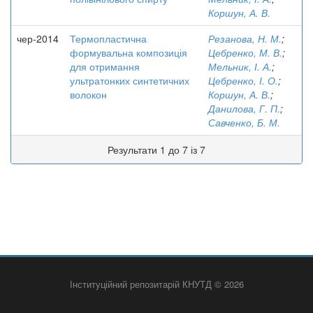
Коршун, А. В.
чер-2014
Термопластична
Резанова, Н. М.
;
формувальна композиція
Цебренко, М. В.
;
для отримання
Мельник, І. А.
;
ультратонких синтетичних
Цебренко, І. О.
;
волокон
Коршун, А. В.
;
Данилова, Г. П.
;
Савченко, Б. М.
Результати 1 до 7 із 7
Інституційний репозитарій КНУТД © 2026