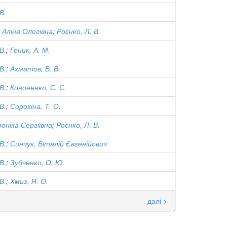
В.
 Аліна Олегівна
;
Роєнко, Л. В.
В.
;
Геник, А. М.
В.
;
Ахматов, В. В.
В.
;
Кононенко, С. С.
В.
;
Сорокіна, Т. О.
роніка Сергіївна
;
Роєнко, Л. В.
В.
;
Синчук, Віталій Євгенійович
В.
;
Зубченко, О. Ю.
В.
;
Хмиз, Я. О.
далі >