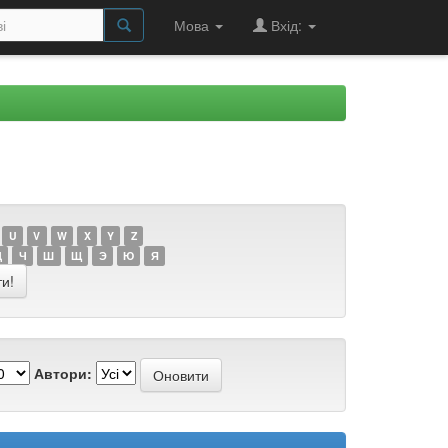
Мова
Вхід:
U
V
W
X
Y
Z
Ц
Ч
Ш
Щ
Э
Ю
Я
Автори: