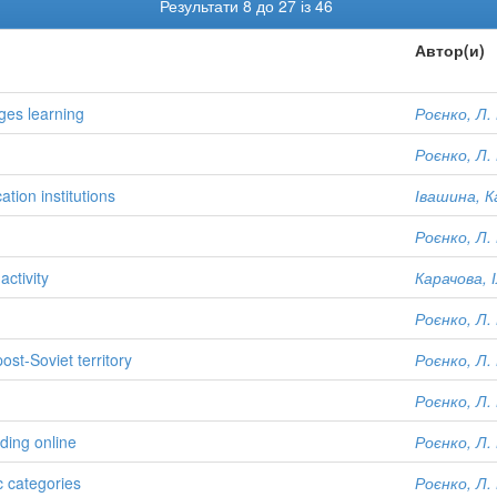
Результати 8 до 27 із 46
Автор(и)
ges learning
Роєнко, Л. 
Роєнко, Л. 
ation institutions
Івашина, К
Роєнко, Л. 
activity
Карачова, І
Роєнко, Л. 
post-Soviet territory
Роєнко, Л. 
Роєнко, Л. 
ading online
Роєнко, Л. 
c categories
Роєнко, Л. 