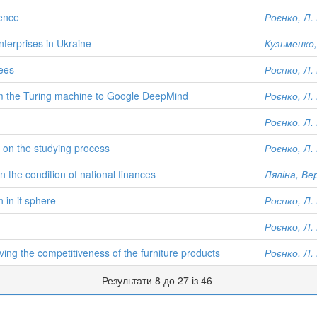
rence
Роєнко, Л. 
terprises in Ukraine
Кузьменко,
ees
Роєнко, Л. 
 from the Turing machine to Google DeepMind
Роєнко, Л. 
Роєнко, Л. 
s on the studying process
Роєнко, Л. 
on the condition of national finances
Ляліна, Ве
 in it sphere
Роєнко, Л. 
Роєнко, Л. 
ing the competitiveness of the furniture products
Роєнко, Л. 
Результати 8 до 27 із 46