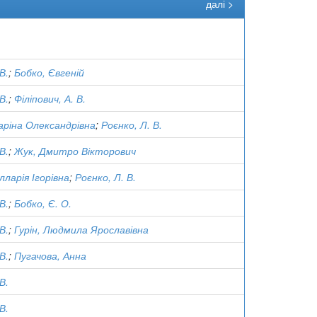
далі >
В.
;
Бобко, Євгеній
В.
;
Філіпович, А. В.
аріна Олександрівна
;
Роєнко, Л. В.
В.
;
Жук, Дмитро Вікторович
лларія Ігорівна
;
Роєнко, Л. В.
В.
;
Бобко, Є. О.
В.
;
Гурін, Людмила Ярославівна
В.
;
Пугачова, Анна
В.
В.