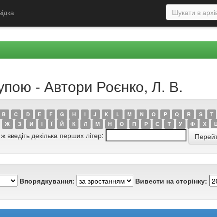
відка
упою - Автори Роєнко, Л. В.
B
C
D
E
F
G
H
I
J
K
L
M
N
O
P
Q
R
S
T
Ж
З
И
І
Ї
Й
К
Л
М
Н
О
П
Р
С
Т
У
Ф
Х
 ж введіть декілька перших літер:
Впорядкування:
Вивести на сторінку: