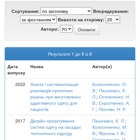
Сортування:
Впорядкування:
Вивести на сторінку:
Автори:
Результати 1 до 8 із 8
Дата
Назва
Автор(и)
випуску
2022
Аналіз і систематизація
Колосніченко, О.
різновидів проєктних
В.
;
Пашкевич, К.
рішень при виготовленні
Л.
;
Остапенко, Н.
адаптивного одягу для
В.
;
Скрипченко, А.
пацієнтів
Г.
;
Люклян, Н. Р.
2017
Дизайн-проектування
Пашкевич, К. Л.
;
систем одягу на засадах
Колосніченко, М.
тектонічного підходу
В.
;
Фролов, І. В.
;
Герасименко, О.