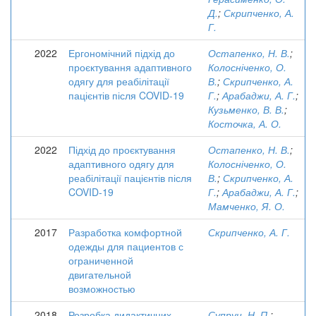
Д.
;
Скрипченко, А.
Г.
2022
Ергономічний підхід до
Остапенко, Н. В.
;
проєктування адаптивного
Колосніченко, О.
одягу для реабілітації
В.
;
Скрипченко, А.
пацієнтів після COVID-19
Г.
;
Арабаджи, А. Г.
;
Кузьменко, В. В.
;
Косточка, А. О.
2022
Підхід до проєктування
Остапенко, Н. В.
;
адаптивного одягу для
Колосніченко, О.
реабілітації пацієнтів після
В.
;
Скрипченко, А.
COVID-19
Г.
;
Арабаджи, А. Г.
;
Мамченко, Я. О.
2017
Разработка комфортной
Скрипченко, А. Г.
одежды для пациентов с
ограниченной
двигательной
возможностью
2018
Розробка дидактичних
Супрун, Н. П.
;