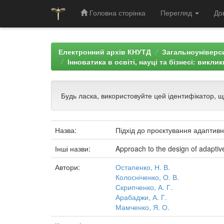
Головна сторінка
Перегляд
До
Skip
navigation
Електронний архів КНУТД
Загальноуніверси
Інноватика в освіті, науці та бізнесі: викли
Будь ласка, використовуйте цей ідентифікатор, 
Назва:
Підхід до проєктування адаптивно
Інші назви:
Approach to the design of adaptive 
Автори:
Остапенко, Н. В.
Колосніченко, О. В.
Скрипченко, А. Г.
Арабаджи, А. Г.
Мамченко, Я. О.