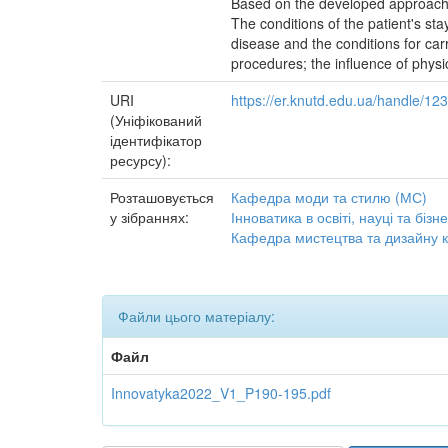
Based on the developed approach to
The conditions of the patient's sta
disease and the conditions for car
procedures; the influence of physi
URI
https://er.knutd.edu.ua/handle/1
(Уніфікований
ідентифікатор
ресурсу):
Розташовується
Кафедра моди та стилю (МС)
у зібраннях:
Інноватика в освіті, науці та бізн
Кафедра мистецтва та дизайну 
Файли цього матеріалу:
Файл
Innovatyka2022_V1_P190-195.pdf