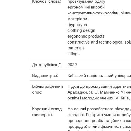
Ключові слова:
проєктування одягу
ергономічні вироби
конструктивно-технологічні ріше
матеріали
фурнітура
clothing design
ergonomic products
constructive and technological sol
materials
fittings
Дата публікації:
2022
Видавництво:
Київський національний універси
Бібліографічний
Підхід до проєктування адаптивно
опис:
Арабаджи, Я. О. Мамченко // Іннов
освіти і молодих учених, м. Київ,
Короткий огляд
На основі розробленого підходу 
(реферат):
складові. Розкрито умови перебу
проведення реабілітаційних зах
процедур; вплив фізичних, психо