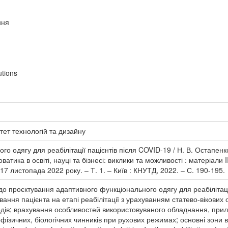
ння
utions
тет технологій та дизайну
го одягу для реабілітації пацієнтів після COVID-19 / Н. В. Остапенко
атика в освіті, науці та бізнесі: виклики та можливості : матеріали 
 17 листопада 2022 року. – Т. 1. – Київ : КНУТД, 2022. – С. 190-195.
до проєктування адаптивного функціонального одягу для реабілітаці
вання пацієнта на етапі реабілітації з урахуванням статево-вікових
одів; врахування особливостей використовуваного обладнання, прил
фізичних, біологічних чинників при рухових режимах; основні зони