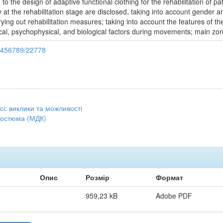
 the design of adaptive functional clothing for the rehabilitation of 
y at the rehabilitation stage are disclosed, taking into account gender a
rying out rehabilitation measures; taking into account the features of 
cal, psychophysical, and biological factors during movements; main zon
23456789/22778
есі: виклики та можливості
костюма (МДК)
Опис
Розмір
Формат
959,23 kB
Adobe PDF