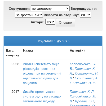
Сортування:
Впорядкування:
Вивести на сторінку:
Автори:
Результати 1 до 8 із 8
Дата
Назва
Автор(и)
випуску
2022
Аналіз і систематизація
Колосніченко, О.
різновидів проєктних
В.
;
Пашкевич, К.
рішень при виготовленні
Л.
;
Остапенко, Н.
адаптивного одягу для
В.
;
Скрипченко, А.
пацієнтів
Г.
;
Люклян, Н. Р.
2017
Дизайн-проектування
Пашкевич, К. Л.
;
систем одягу на засадах
Колосніченко, М.
тектонічного підходу
В.
;
Фролов, І. В.
;
Герасименко, О.