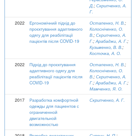
Д.
;
Скрипченко, А.
Г.
2022
Ергономічний підхід до
Остапенко, Н. В.
;
проєктування адаптивного
Колосніченко, О.
одягу для реабілітації
В.
;
Скрипченко, А.
пацієнтів після COVID-19
Г.
;
Арабаджи, А. Г.
;
Кузьменко, В. В.
;
Косточка, А. О.
2022
Підхід до проєктування
Остапенко, Н. В.
;
адаптивного одягу для
Колосніченко, О.
реабілітації пацієнтів після
В.
;
Скрипченко, А.
COVID-19
Г.
;
Арабаджи, А. Г.
;
Мамченко, Я. О.
2017
Разработка комфортной
Скрипченко, А. Г.
одежды для пациентов с
ограниченной
двигательной
возможностью
2018
Розробка дидактичних
Супрун, Н. П.
;