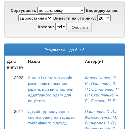
Сортування:
Впорядкування:
Вивести на сторінку:
Автори:
Результати 1 до 8 із 8
Дата
Назва
Автор(и)
випуску
2022
Аналіз і систематизація
Колосніченко, О.
різновидів проєктних
В.
;
Пашкевич, К.
рішень при виготовленні
Л.
;
Остапенко, Н.
адаптивного одягу для
В.
;
Скрипченко, А.
пацієнтів
Г.
;
Люклян, Н. Р.
2017
Дизайн-проектування
Пашкевич, К. Л.
;
систем одягу на засадах
Колосніченко, М.
тектонічного підходу
В.
;
Фролов, І. В.
;
Герасименко, О.