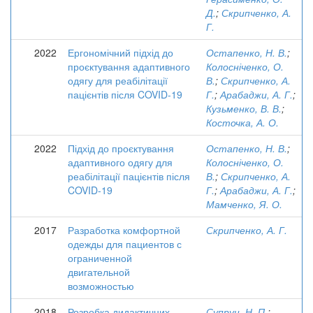
Д.
;
Скрипченко, А.
Г.
2022
Ергономічний підхід до
Остапенко, Н. В.
;
проєктування адаптивного
Колосніченко, О.
одягу для реабілітації
В.
;
Скрипченко, А.
пацієнтів після COVID-19
Г.
;
Арабаджи, А. Г.
;
Кузьменко, В. В.
;
Косточка, А. О.
2022
Підхід до проєктування
Остапенко, Н. В.
;
адаптивного одягу для
Колосніченко, О.
реабілітації пацієнтів після
В.
;
Скрипченко, А.
COVID-19
Г.
;
Арабаджи, А. Г.
;
Мамченко, Я. О.
2017
Разработка комфортной
Скрипченко, А. Г.
одежды для пациентов с
ограниченной
двигательной
возможностью
2018
Розробка дидактичних
Супрун, Н. П.
;