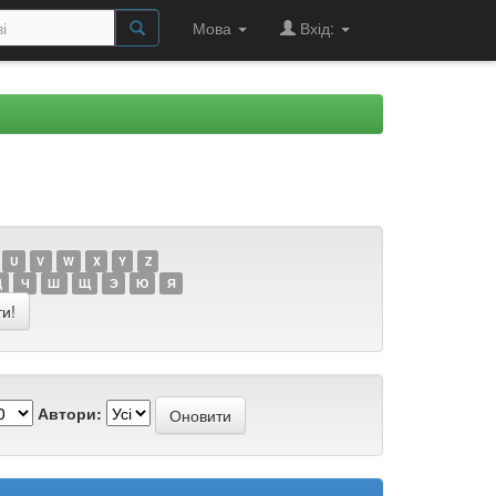
Мова
Вхід:
U
V
W
X
Y
Z
Ц
Ч
Ш
Щ
Э
Ю
Я
Автори: