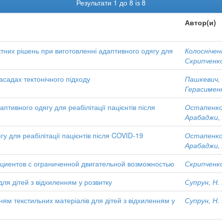
Результати 1 до 8 із 8
Автор(и)
єктних рішень при виготовленні адаптивного одягу для
Колосніченк
Скрипченко
асадах тектонічного підходу
Пашкевич, 
Герасименк
птивного одягу для реабілітації пацієнтів після
Остапенко,
Арабаджи, 
у для реабілітації пацієнтів після COVID-19
Остапенко,
Арабаджи, 
циентов с ограниченной двигательной возможностью
Скрипченко
для дітей з відхиленням у розвитку
Супрун, Н. 
ням текстильних матеріалів для дітей з відхиленням у
Супрун, Н. 