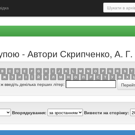
відка
упою - Автори Скрипченко, А. Г.
B
C
D
E
F
G
H
I
J
K
L
M
N
O
P
Q
R
S
T
Ж
З
И
І
Ї
Й
К
Л
М
Н
О
П
Р
С
Т
У
Ф
Х
 ж введіть декілька перших літер:
Впорядкування:
Вивести на сторінку: