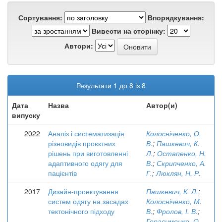
Сортування:
Впорядкування:
Вивести на сторінку:
Автори:
Результати 1 до 8 із 8
Дата
Назва
Автор(и)
випуску
2022
Аналіз і систематизація
Колосніченко, О.
різновидів проєктних
В.
;
Пашкевич, К.
рішень при виготовленні
Л.
;
Остапенко, Н.
адаптивного одягу для
В.
;
Скрипченко, А.
пацієнтів
Г.
;
Люклян, Н. Р.
2017
Дизайн-проектування
Пашкевич, К. Л.
;
систем одягу на засадах
Колосніченко, М.
тектонічного підходу
В.
;
Фролов, І. В.
;
Герасименко, О.