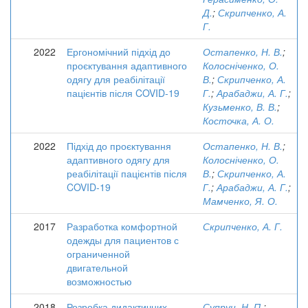
Д.
;
Скрипченко, А.
Г.
2022
Ергономічний підхід до
Остапенко, Н. В.
;
проєктування адаптивного
Колосніченко, О.
одягу для реабілітації
В.
;
Скрипченко, А.
пацієнтів після COVID-19
Г.
;
Арабаджи, А. Г.
;
Кузьменко, В. В.
;
Косточка, А. О.
2022
Підхід до проєктування
Остапенко, Н. В.
;
адаптивного одягу для
Колосніченко, О.
реабілітації пацієнтів після
В.
;
Скрипченко, А.
COVID-19
Г.
;
Арабаджи, А. Г.
;
Мамченко, Я. О.
2017
Разработка комфортной
Скрипченко, А. Г.
одежды для пациентов с
ограниченной
двигательной
возможностью
2018
Розробка дидактичних
Супрун, Н. П.
;