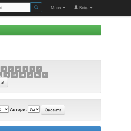
Мова
Вхід:
U
V
W
X
Y
Z
Ц
Ч
Ш
Щ
Э
Ю
Я
Автори: