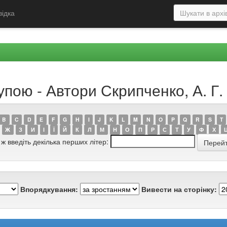
відка
упою - Автори Скрипченко, А. Г.
B
C
D
E
F
G
H
I
J
K
L
M
N
O
P
Q
R
S
T
Ж
З
И
І
Ї
Й
К
Л
М
Н
О
П
Р
С
Т
У
Ф
Х
 ж введіть декілька перших літер:
Впорядкування:
Вивести на сторінку: