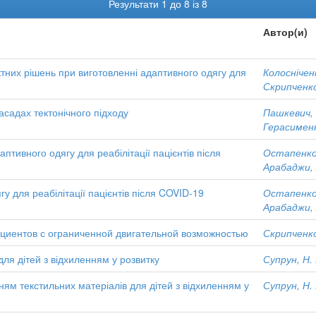
Результати 1 до 8 із 8
Автор(и)
єктних рішень при виготовленні адаптивного одягу для
Колосніченк
Скрипченко
асадах тектонічного підходу
Пашкевич, 
Герасименк
птивного одягу для реабілітації пацієнтів після
Остапенко,
Арабаджи, 
у для реабілітації пацієнтів після COVID-19
Остапенко,
Арабаджи, 
циентов с ограниченной двигательной возможностью
Скрипченко
для дітей з відхиленням у розвитку
Супрун, Н. 
ням текстильних матеріалів для дітей з відхиленням у
Супрун, Н. 