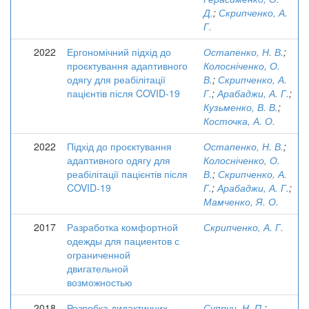
Д.
;
Скрипченко, А.
Г.
2022
Ергономічний підхід до
Остапенко, Н. В.
;
проєктування адаптивного
Колосніченко, О.
одягу для реабілітації
В.
;
Скрипченко, А.
пацієнтів після COVID-19
Г.
;
Арабаджи, А. Г.
;
Кузьменко, В. В.
;
Косточка, А. О.
2022
Підхід до проєктування
Остапенко, Н. В.
;
адаптивного одягу для
Колосніченко, О.
реабілітації пацієнтів після
В.
;
Скрипченко, А.
COVID-19
Г.
;
Арабаджи, А. Г.
;
Мамченко, Я. О.
2017
Разработка комфортной
Скрипченко, А. Г.
одежды для пациентов с
ограниченной
двигательной
возможностью
2018
Розробка дидактичних
Супрун, Н. П.
;