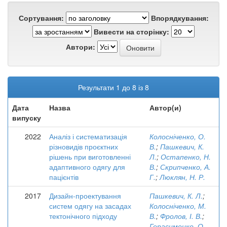
Сортування:
Впорядкування:
Вивести на сторінку:
Автори:
Результати 1 до 8 із 8
Дата
Назва
Автор(и)
випуску
2022
Аналіз і систематизація
Колосніченко, О.
різновидів проєктних
В.
;
Пашкевич, К.
рішень при виготовленні
Л.
;
Остапенко, Н.
адаптивного одягу для
В.
;
Скрипченко, А.
пацієнтів
Г.
;
Люклян, Н. Р.
2017
Дизайн-проектування
Пашкевич, К. Л.
;
систем одягу на засадах
Колосніченко, М.
тектонічного підходу
В.
;
Фролов, І. В.
;
Герасименко, О.